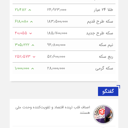
طلا ۲۴ عیار
24٫923٫000
21٫482
سکه طرح قدیم
183٫500٫000
618٫080
سکه طرح جدید
185٫700٫000
40٫055
نیم سکه
94٫800٫000
305٫222
ربع سکه
52٫600٫000
252٫573
سکه گرمی
28٫000٫000
1٫000٫000
گفتگو
اصناف قلب تپنده اقتصاد و تقویت‌کننده وحدت ملی
هستند