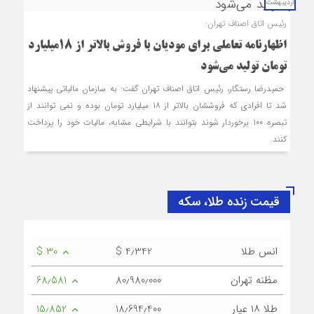
اردیبهشت
رئیس اتاق اصناف تهران:
اظهارنامه تعاملی برای مودیان با فروش بالاتر از ۱۸میلیارد
تومان تولید می‌شود
حمیدرضا رستگار، رئیس اتاق اصناف تهران گفت: به سازمان مالیاتی پیشنهاد
شد تا افرادی که فروش‎شان بالاتر از ۱۸ میلیارد تومان بوده و نمی توانند از
تبصره ۱۰۰ برخوردار شوند بتوانند با شرایطی مشابه، مالیات خود را پرداخت
کنند.
قیمت زنده طلا، سکه
انس طلا
$ 4٫342
$ 30
مظنه تهران
80٫980٫000
68٫581
طلا ۱۸ عیار
18٫694٫400
15٫852