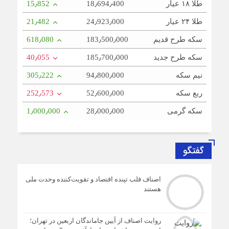
طلا ۱۸ عیار
18٫694٫400
15٫852
طلا ۲۴ عیار
24٫923٫000
21٫482
سکه طرح قدیم
183٫500٫000
618٫080
سکه طرح جدید
185٫700٫000
40٫055
نیم سکه
94٫800٫000
305٫222
ربع سکه
52٫600٫000
252٫573
سکه گرمی
28٫000٫000
1٫000٫000
گفتگو
اصناف قلب تپنده اقتصاد و تقویت‌کننده وحدت ملی
هستند
روایت اصناف از آیین جاماندگان اربعین در تهران؛