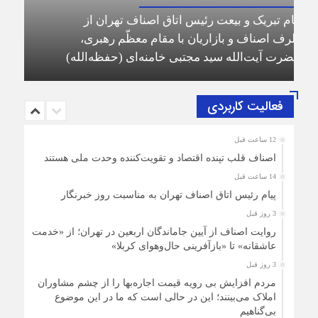
اتحاد و همدلی رمز پیروزی و عبور از موانع است/
اتاق اصناف تهران تمام ظرفیت خود را برای
کاهش آلام هموطنان و حفظ ثبات اقتصادی به کار
خواهد گرفت
فعالیت کاربردی
12 ساعت قبل
اصناف قلب تپنده اقتصاد و تقویت‌کننده وحدت ملی هستند
14 ساعت قبل
پیام رئیس اتاق اصناف تهران به مناسبت روز خبرنگار
3 روز قبل
روایت اصناف از آیین جاماندگان اربعین در تهران؛ از «خدمت
عاشقانه» تا «بازآفرینی حال‌وهوای کربلا»
3 روز قبل
مردم افزایش بی رویه قیمت اجاره‌بها را از چشم مشاوران
املاک می‌بینند؛ این در حالی است که ما در این موضوع
بی‌گناهیم