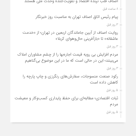
اصناف قلب تپنده اقتصاد و تقویت‌کننده وحدت ملی هستند
8 ساعت قبل
پیام رئیس اتاق اصناف تهران به مناسبت روز خبرنگار
3 روز قبل
روایت اصناف از آیین جاماندگان اربعین در تهران؛ از «خدمت
عاشقانه» تا «بازآفرینی حال‌وهوای کربلا»
3 روز قبل
مردم افزایش بی رویه قیمت اجاره‌بها را از چشم مشاوران املاک
می‌بینند؛ این در حالی است که ما در این موضوع بی‌گناهیم
3 روز قبل
رکود صنعت منسوجات، سفارش‌های رنگرزی و چاپ پارچه را
کاهش داده است
5 روز قبل
ثبات اقتصادی؛ مطالبه‌ای برای حفظ پایداری کسب‌وکار و معیشت
مردم
5 روز قبل
ارتقای کیفیت، ساماندهی واحدهای غیرمجاز و توسعه فروش نوین،
ضرورت امروز صنف
5 روز قبل