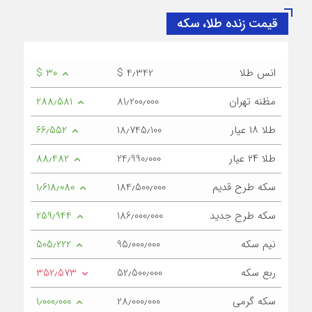
قیمت زنده طلا، سکه
انس طلا
$ 4٫342
$ 30
مظنه تهران
81٫200٫000
288٫581
طلا ۱۸ عیار
18٫745٫100
66٫552
طلا ۲۴ عیار
24٫990٫000
88٫482
سکه طرح قدیم
184٫500٫000
1٫618٫080
سکه طرح جدید
186٫000٫000
259٫944
نیم سکه
95٫000٫000
505٫222
ربع سکه
52٫500٫000
352٫573
سکه گرمی
28٫000٫000
1٫000٫000