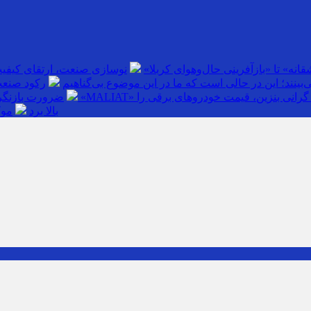
انه» تا «بازآفرینی حال‌وهوای کربلا»
نوسازی صنعت، ارتقای کیفی
بینند؛ این در حالی است که ما در این موضوع بی‌گناهیم
رکود صنعت
گرانی بنزین، قیمت خودروهای برقی را
ضرورت بازنگری
بالا برد
موک