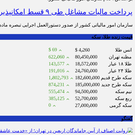
پرداخت مالیات مشاغل طی ۹ قسط امکانپذیر شد
سازمان امور مالیاتی کشور از صدور دستورالعمل اجرایی تبصره ماده ۱۰۰ برای عملکرد سال ۱۴۰۳ و امکان تقسیط پرداخت مالیات حداکثر تا ۹ قسط خبر دا
قیمت زنده طلا، سکه
$ 69
انس طلا
$ 4٫260
مظنه تهران
80٫450٫000
622٫060
طلا ۱۸ عیار
18٫572٫000
143٫577
طلا ۲۴ عیار
24٫760٫000
191٫916
سکه طرح قدیم
182٫600٫000
1٫802٫793
سکه طرح جدید
185٫000٫000
874٫231
نیم سکه
94٫500٫000
555٫474
ربع سکه
52٫700٫000
385٫125
0
سکه گرمی
27٫000٫000
گفتگو