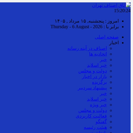
15:20:25
امروز : پنجشنبه, ۱۵ مرداد , ۱۴۰۵
برابر با : Thursday - 6 August - 2026
صفحه اصلی
اخبار
اصناف در آینه رسانه
اتحادیه ها
خبر
خبر اسلايد
دولت و مجلس
بازار در اخبار
برگزیده
پیشنهاد سردبیر
خبر
خبر اسلايد
خبر ویژه
دولت و مجلس
فعالیت کاربردی
گفتگو
هیئت رئیسه
یادداشت