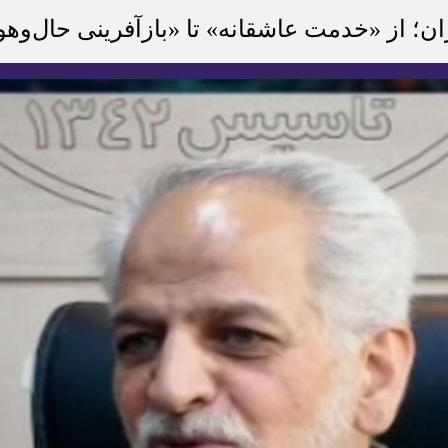
ان؛ از «خدمت عاشقانه» تا «بازآفرینی حال‌وهو