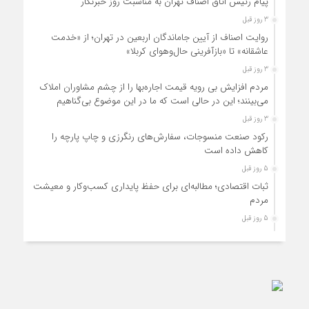
پیام رئیس اتاق اصناف تهران به مناسبت روز خبرنگار
3 روز قبل
روایت اصناف از آیین جاماندگان اربعین در تهران؛ از «خدمت
عاشقانه» تا «بازآفرینی حال‌وهوای کربلا»
3 روز قبل
مردم افزایش بی رویه قیمت اجاره‌بها را از چشم مشاوران املاک
می‌بینند؛ این در حالی است که ما در این موضوع بی‌گناهیم
3 روز قبل
رکود صنعت منسوجات، سفارش‌های رنگرزی و چاپ پارچه را
کاهش داده است
5 روز قبل
ثبات اقتصادی؛ مطالبه‌ای برای حفظ پایداری کسب‌وکار و معیشت
مردم
5 روز قبل
ارتقای کیفیت، ساماندهی واحدهای غیرمجاز و توسعه فروش نوین،
ضرورت امروز صنف
5 روز قبل
آمادگی دولت برای واگذاری اختیارات بازار به اصناف/ تأکید بر نقش
کالابرگ در حمایت از معیشت