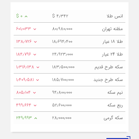
انس طلا
$ 4٫342
$ 0
مظنه تهران
80٫980٫000
601٫033
طلا ۱۸ عیار
18٫694٫400
138٫726
طلا ۲۴ عیار
24٫923٫000
184٫796
سکه طرح قدیم
183٫500٫000
1٫316٫138
سکه طرح جدید
185٫700٫000
1٫409٫581
نیم سکه
94٫800٫000
805٫104
ربع سکه
52٫600٫000
499٫664
سکه گرمی
28٫000٫000
249٫993