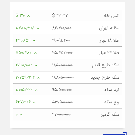
انس طلا
$ 4٫342
$ 30
مظنه تهران
82٫700٫000
1٫788٫581
طلا ۱۸ عیار
19٫091٫400
412٫852
طلا ۲۴ عیار
25٫452٫000
550٫482
سکه طرح قدیم
185٫000٫000
2٫118٫080
سکه طرح جدید
188٫500٫000
2٫759٫944
نیم سکه
95٫500٫000
1٫005٫222
ربع سکه
53٫500٫000
647٫426
سکه گرمی
27٫000٫000
0