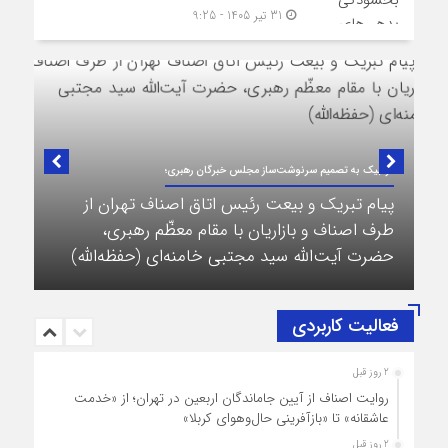
31 تیر 1405 - 9:25
در لبیک به تصمیم سرنوشت‌ساز مجلس خبرگان رهبری؛
پیام تبریک و بیعت رئیس اتاق اصناف تهران از
طرف اصناف و بازاریان با مقام معظّم رهبری،
حضرت آیت‌الله سید مجتبی خامنه‌ای (حفظه‌الله)
فعالیت کاربردی
2 روز قبل
روایت اصناف از آیین جاماندگان اربعین در تهران؛ از «خدمت
عاشقانه» تا «بازآفرینی حال‌وهوای کربلا»
2 روز قبل