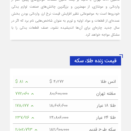
وارداتی و مونتاژی، از مهمترین و بزرگترین چالش‌های صنعت لوازم یدکی
خودروها است به موضوعاتی نظیر افزایش قیمت نرخ ارز، وارداتی بودن بخش
عمده‌ای از قطعات و مواد اولیه و تورم به عنوان شاخص‌هایی نام برد که اگر در
سال جدید چاره‌ای برای آن‌ها اندیشیده نشود، صنف قطعات یدکی را با
مشکل مواجه خواهد کرد.
قیمت زنده طلا، سکه
انس طلا
$ 4٫272
$ 81
مظنه تهران
80٫600٫000
772٫060
طلا ۱۸ عیار
18٫606٫600
178٫177
طلا ۲۴ عیار
24٫806٫000
237٫916
سکه طرح قدیم
182٫900٫000
2٫102٫793