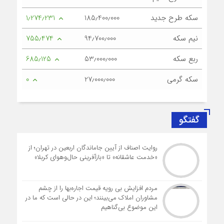
سکه طرح جدید
185٫400٫000
1٫274٫231
نیم سکه
94٫700٫000
755٫474
ربع سکه
53٫000٫000
685٫125
سکه گرمی
27٫000٫000
0
گفتگو
روایت اصناف از آیین جاماندگان اربعین در تهران؛ از
«خدمت عاشقانه» تا «بازآفرینی حال‌وهوای کربلا»
مردم افزایش بی رویه قیمت اجاره‌بها را از چشم
مشاوران املاک می‌بینند؛ این در حالی است که ما در
این موضوع بی‌گناهیم