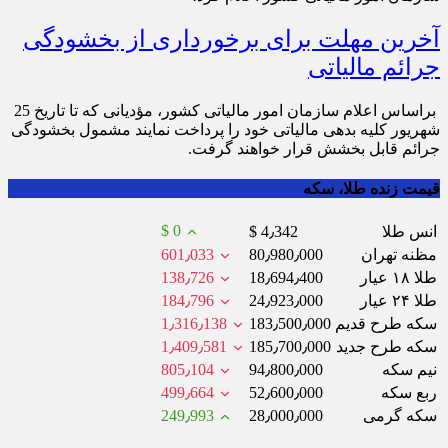
آخرین مهلت برای برخورداری از بخشودگی
جرائم مالیاتی
براساس اعلام سازمان امور مالیاتی کشور، مؤدیانی که تا تاریخ 25
شهریور کلیه بدهی مالیاتی خود را پرداخت نمایند مشمول بخشودگی
جرائم قابل بخشش قرار خواهند گرفت.
قیمت زنده طلا، سکه
$ 0
انس طلا
$ 4٫342
مظنه تهران
80٫980٫000
601٫033
طلا ۱۸ عیار
18٫694٫400
138٫726
طلا ۲۴ عیار
24٫923٫000
184٫796
سکه طرح قدیم
183٫500٫000
1٫316٫138
سکه طرح جدید
185٫700٫000
1٫409٫581
نیم سکه
94٫800٫000
805٫104
ربع سکه
52٫600٫000
499٫664
سکه گرمی
28٫000٫000
249٫993