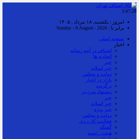
3:47:29
امروز : یکشنبه, ۱۸ مرداد , ۱۴۰۵
برابر با : Sunday - 9 August - 2026
صفحه اصلی
اخبار
اصناف در آینه رسانه
اتحادیه ها
خبر
خبر اسلايد
دولت و مجلس
بازار در اخبار
برگزیده
پیشنهاد سردبیر
خبر
خبر اسلايد
خبر ویژه
دولت و مجلس
فعالیت کاربردی
گفتگو
هیئت رئیسه
یادداشت