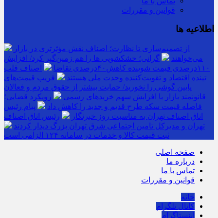
تماس با ما
قوانین و مقررات
اطلاعیه ها
از تصمیم‌سازی تا نظارت؛ اصناف نقش مؤثرتری در بازار
می‌خواهند
گرانی؛ خشکشویی‌ ها را هم زمین‌گیر کرد/ افزایش
۱۱۰درصدی قیمت شوینده کاهش۴۰درصدی تقاضا
اصناف قلب
تپنده اقتصاد و تقویت‌کننده وحدت ملی هستند
فریب قیمت‌های
پایین گوشی را نخورید/ حمایت بیشتر از حقوق مردم و فعالان
قانونمند بازار با افزایش سهم خریدهای رسمی
رویکرد قضایی؛
فاصله قیمت سکه طرح قدیم و جدید را کاهش داد
پیام رئیس
اتاق اصناف تهران به مناسبت روز خبرنگار
رئیس اتاق اصناف
تهران و مدیرکل تامین اجتماعی شرق تهران بزرگ دیدار کردند
ثبت قیمت کالا و خدمات در سامانه ۱۲۴ الزامی است
صفحه اصلی
درباره ما
تماس با ما
قوانین و مقررات
خانه
کانال تلگرام
اینستاگرام