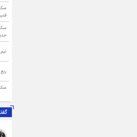
سکه
قدیم
سکه
جدی
نیم
ربع
سکه
گفت