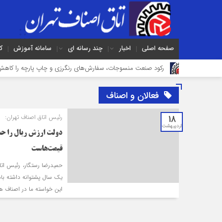
صفحه اصلی
اخبار
چند رسانه ای
سامانه آموزش
ک
م
رکود صنعت منسوجات، سفارش‌های رنگرزی و چاپ پارچه را کاهش داده است
فعالان و اصناف
18
رئیس اتاق اصناف تهران:
اردیبهشت
دولت ارزش ریال را حدا
قیمت‌هاست
حمیدرضا رستگار، رئیس اتا
یک سال پشتوانه داشته با
این خواسته ما در اصناف 