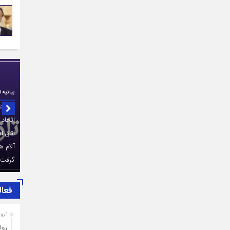
بیانیه 
بازاریان
اتحاد 
اتاق ا
آلام ه
گرفت
فعال
1 روز قبل
روا