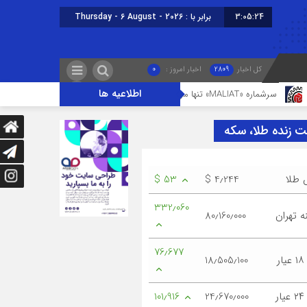
3:05:25
امروز : پنجشنبه, ۱۵ مرداد , ۱۴۰۵
کل اخبار
2809
اخبار امروز :
0
اطلاعیه ها
ا مرجع رسمی ارسال پیامک‌های سازمان امور مالیاتی
شایعه
ت زنده طلا، سکه
 طلا
$ 4٫244
$ 53
332٫060
 تهران
80٫160٫000
76٫677
ر
18٫505٫100
ر
24٫670٫000
101٫916