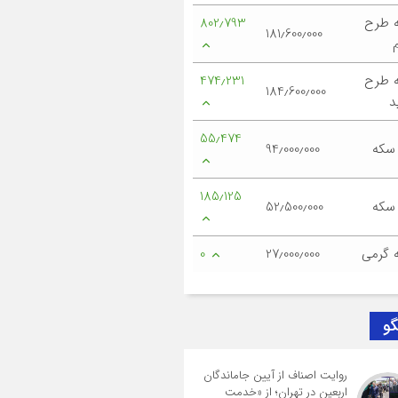
 طرح
802٫793
181٫600٫000
 طرح
474٫231
184٫600٫000
د
55٫474
 سکه
94٫000٫000
185٫125
 سکه
52٫500٫000
 گرمی
27٫000٫000
0
گو
روایت اصناف از آیین جاماندگان
اربعین در تهران؛ از «خدمت