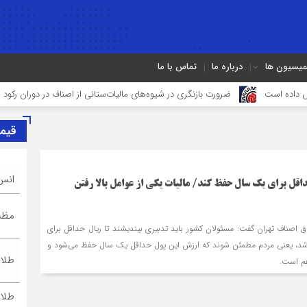
میسیون ها
درباره ما
تماس با ما
ضرورت بازنگری در شیوه‌های مالیات‌ستانی از اصناف در دوران رکود
سرشماره «MALIAT» تنه
قیم
انس
قل برای یک سال حفظ کند/ مالیات یکی از عوامل بالا رفتن
مظنه
ق اصناف تهران گفت: مسئولان کشور باید تدبیری بیندیشند تا ریال حداقل برای
شد، یعنی مردم مطمئن شوند که ارزش این پول حداقل یک سال حفظ می‌شود و
طلا ۱۸ عیا
هم است.
طلا ۲۴ عیا