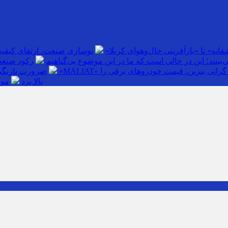
انه» تا «بازآفرینی حال‌وهوای کربلا»
نوسازی صنعت، ارتقای کیفی
بینند؛ این در حالی است که ما در این موضوع بی‌گناهیم
رکود صنعت
گرانی بنزین، قیمت خودروهای برقی را
ضرورت بازنگری
بالا برد
موک