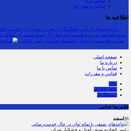
تماس با ما
قوانین و مقررات
اطلاعیه ها
روایت اصناف از آیین جاماندگان اربعین در تهران؛ از «خدمت عاشق
مردم افزایش بی رویه قیمت اجاره‌بها را از چشم مشاوران املاک می‌
سرشماره «MALIAT» تنها مرجع رسمی ارسال پیامک‌های سازمان امور مالیاتی
شایعه 
صفحه اصلی
درباره ما
تماس با ما
قوانین و مقررات
خانه
کانال تلگرام
اینستاگرام
غلامرضا خدامی
26
اسفند
رئیس اتحادیه صنف آجیل و خشکبار تهران