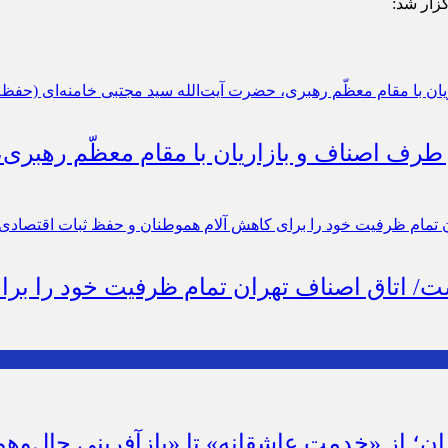
گزار شد:
 طرف اصناف و بازاریان با مقام معظّم رهبری
است/ اتاق اصناف تهران تمام ظرفیت خود را ب
ان؛ از «خدمت عاشقانه» تا «بازآفرینی حال‌وهو