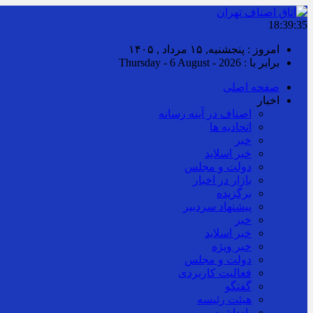
18:39:36
امروز : پنجشنبه, ۱۵ مرداد , ۱۴۰۵
برابر با : Thursday - 6 August - 2026
صفحه اصلی
اخبار
اصناف در آینه رسانه
اتحادیه ها
خبر
خبر اسلايد
دولت و مجلس
بازار در اخبار
برگزیده
پیشنهاد سردبیر
خبر
خبر اسلايد
خبر ویژه
دولت و مجلس
فعالیت کاربردی
گفتگو
هیئت رئیسه
یادداشت