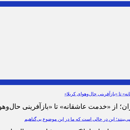
ان؛ از «خدمت عاشقانه» تا «بازآفرینی حال‌وهو