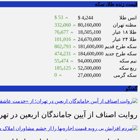
قیمت زنده طلا، سکه
$ 53
انس طلا
$ 4٫244
مظنه تهران
80٫160٫000
332٫060
طلا ۱۸ عیار
18٫505٫100
76٫677
طلا ۲۴ عیار
24٫670٫000
101٫916
سکه طرح قدیم
181٫600٫000
802٫793
سکه طرح جدید
184٫600٫000
474٫231
نیم سکه
94٫000٫000
55٫474
ربع سکه
52٫500٫000
185٫125
0
سکه گرمی
27٫000٫000
گفتگو
روایت اصناف از آیین جاماندگان اربعین در تهر