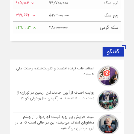
نیم سکه
94٫700٫000
905٫104
ربع سکه
52٫300٫000
799٫664
سکه گرمی
28٫000٫000
249٫993
گفتگو
اصناف قلب تپنده اقتصاد و تقویت‌کننده وحدت ملی
هستند
روایت اصناف از آیین جاماندگان اربعین در تهران؛ از
«خدمت عاشقانه» تا «بازآفرینی حال‌وهوای کربلا»
مردم افزایش بی رویه قیمت اجاره‌بها را از چشم
مشاوران املاک می‌بینند؛ این در حالی است که ما در
این موضوع بی‌گناهیم