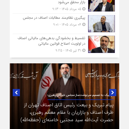
بازار محقق می‌شود
05 مرداد 1405 - 9:13
پیگیری نظام‌مند مطالبات اصناف در مجلس
04 مرداد 1405 - 9:01
تقسیط و بخشودگی بدهی‌های مالیاتی اصناف
در اولویت اصلاح قوانین مالیاتی
31 تیر 1405 - 9:25
در لبیک به تصمیم سرنوشت‌ساز مجلس خبرگان رهبری؛
پیام تبریک و بیعت رئیس اتاق اصناف تهران از
طرف اصناف و بازاریان با مقام معظّم رهبری،
حضرت آیت‌الله سید مجتبی خامنه‌ای (حفظه‌الله)