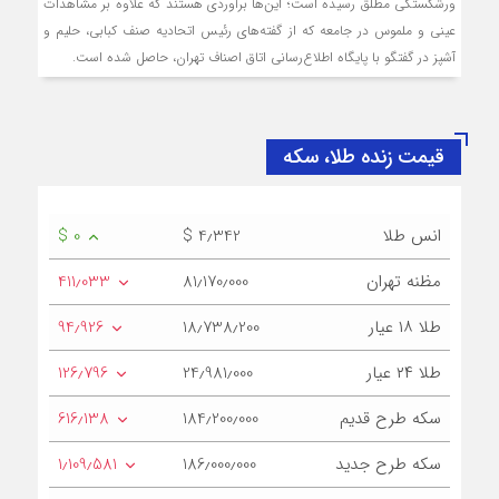
ورشکستگی مطلق رسیده است؛ این‌ها برآوردی هستند که علاوه بر مشاهدات
عینی و ملموس در جامعه که از گفته‌های رئیس اتحادیه صنف کبابی، حلیم و
آشپز در گفتگو با پایگاه اطلاع‌رسانی اتاق اصناف تهران، حاصل شده است.
قیمت زنده طلا، سکه
انس طلا
$ 4٫342
$ 0
مظنه تهران
81٫170٫000
411٫033
طلا ۱۸ عیار
18٫738٫200
94٫926
طلا ۲۴ عیار
24٫981٫000
126٫796
سکه طرح قدیم
184٫200٫000
616٫138
سکه طرح جدید
186٫000٫000
1٫109٫581