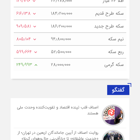
طلا ۲۴ عیار
24٫978٫000
129٫796
سکه طرح قدیم
184٫200٫000
616٫138
سکه طرح جدید
186٫200٫000
909٫581
نیم سکه
94٫800٫000
805٫104
ربع سکه
52٫500٫000
599٫664
سکه گرمی
28٫000٫000
249٫993
گفتگو
اصناف قلب تپنده اقتصاد و تقویت‌کننده وحدت ملی
هستند
روایت اصناف از آیین جاماندگان اربعین در تهران؛ از
«خدمت عاشقانه» تا «بازآفرینی حال‌وهوای کربلا»