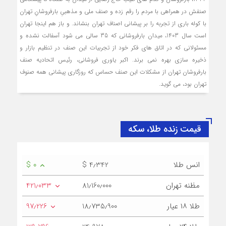
صنفش در همراهی با مردم را رقم زده و صنف ملی و مذهبیِ بارفروشانِ تهران
با کوله باری از تجربه را بر پیشانی اصناف تهران بنشاند. و باز هم اینجا تهران
است سال 1403، میدان بارفروشانی که 35 سالی می شود آسفالت نشده و
مسئولانی که در اتاق های فکر خود از تجربیات این صنف در تنظیم بازار و
ذخیره سازی بهره نمی برند. اکبر یاوری فروشانی، رئیس اتحادیه صنف
بارفروشان تهران از مشکلات این صنف حساس که روزگاری پیشانی همه صنوف
تهران بود، می گوید.
قیمت زنده طلا، سکه
انس طلا
$ 4٫342
$ 0
مظنه تهران
81٫160٫000
421٫033
طلا ۱۸ عیار
18٫735٫900
97٫226