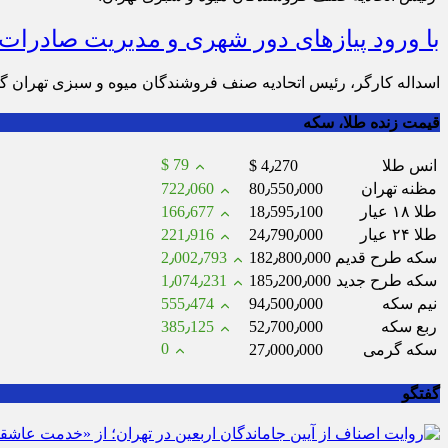
با ورود پیازهای دور شهری و مدیریت صادرات قیمت
اسداله کارگر، رئیس اتحادیه صنف فروشندگان میوه و سبزی تهران گفت: قطعا با گرم‎تر شدن هوا و به دست آمدن پیازهای دور شهری و مدیریت 
قیمت زنده طلا، سکه
$ 79
انس طلا
$ 4٫270
مظنه تهران
80٫550٫000
722٫060
طلا ۱۸ عیار
18٫595٫100
166٫677
طلا ۲۴ عیار
24٫790٫000
221٫916
سکه طرح قدیم
182٫800٫000
2٫002٫793
سکه طرح جدید
185٫200٫000
1٫074٫231
نیم سکه
94٫500٫000
555٫474
ربع سکه
52٫700٫000
385٫125
0
سکه گرمی
27٫000٫000
گفتگو