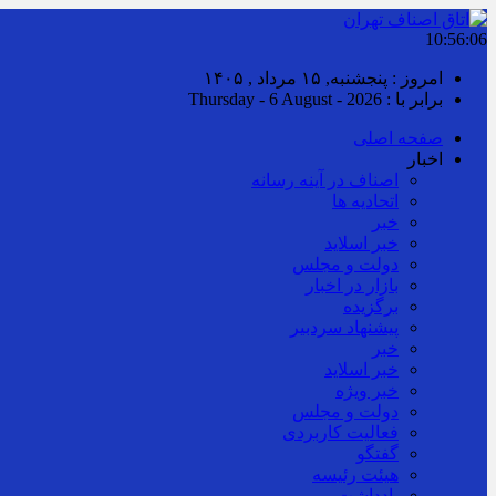
10:56:06
امروز : پنجشنبه, ۱۵ مرداد , ۱۴۰۵
برابر با : Thursday - 6 August - 2026
صفحه اصلی
اخبار
اصناف در آینه رسانه
اتحادیه ها
خبر
خبر اسلايد
دولت و مجلس
بازار در اخبار
برگزیده
پیشنهاد سردبیر
خبر
خبر اسلايد
خبر ویژه
دولت و مجلس
فعالیت کاربردی
گفتگو
هیئت رئیسه
یادداشت