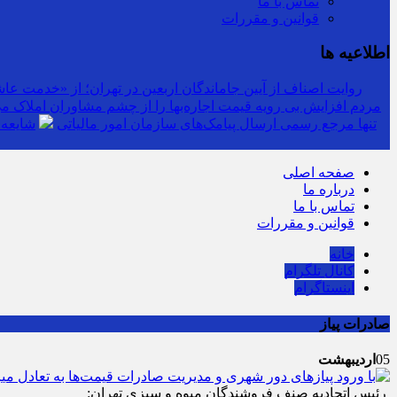
تماس با ما
قوانین و مقررات
اطلاعیه ها
روایت اصناف از آیین جاماندگان اربعین در تهران؛ از «خدمت عاشق
مردم افزایش بی رویه قیمت اجاره‌بها را از چشم مشاوران املاک می‌
سرشماره «MALIAT» تنها مرجع رسمی ارسال پیامک‌های سازمان امور مالیاتی
شایعه 
صفحه اصلی
درباره ما
تماس با ما
قوانین و مقررات
خانه
کانال تلگرام
اینستاگرام
صادرات پیاز
05
اردیبهشت
رئیس اتحادیه صنف فروشندگان میوه و سبزی تهران: