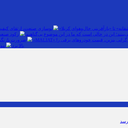
انه» تا «بازآفرینی حال‌وهوای کربلا»
نوسازی صنعت، ارتقای کیفی
بینند؛ این در حالی است که ما در این موضوع بی‌گناهیم
رکود صنعت
گرانی بنزین، قیمت خودروهای برقی را
ضرورت بازنگری
بالا برد
موک