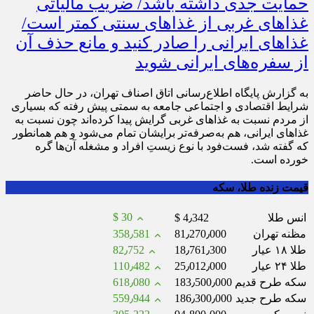
حمایت جدی داشته باشد/ ضریب مالیاتی
غذاهای غربی از غذاهای سنتی کمتر است/
غذاهای ایرانی را صادر کنید و مانع حذف آن
از سفره‌های ایرانی شوید
به گزارش پایگاه اطلاع‌رسانی اتاق اصناف تهران، در حال حاضر
شرایط اقتصادی و اجتماعی جامعه به سمتی پیش رفته که بسیاری
از مردم نسبت به غذاهای غربی گرایش پیدا کرده‌اند چون نسبت به
غذاهای ایرانی، هم به‌صرفه‌تر برایشان تمام می‌شود و هم همانطور
که گفته شد، فست‌فود با نوع زیستِ افراد و مشغله آن‌ها گره
خورده است.
قیمت زنده طلا، سکه
$ 30
انس طلا
$ 4٫342
مظنه تهران
81٫270٫000
358٫581
طلا ۱۸ عیار
18٫761٫300
82٫752
طلا ۲۴ عیار
25٫012٫000
110٫482
سکه طرح قدیم
183٫500٫000
618٫080
سکه طرح جدید
186٫300٫000
559٫944