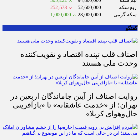
نیم سکه
94٫800٫000
305٫222
ربع سکه
52٫600٫000
252٫573
سکه گرمی
28٫000٫000
1٫000٫000
گفتگو
اصناف قلب تپنده اقتصاد و تقویت‌کننده
وحدت ملی هستند
روایت اصناف از آیین جاماندگان اربعین در
تهران؛ از «خدمت عاشقانه» تا «بازآفرینی
حال‌وهوای کربلا»