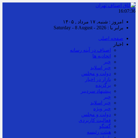
16:07:36
امروز : شنبه, ۱۷ مرداد , ۱۴۰۵
برابر با : Saturday - 8 August - 2026
صفحه اصلی
اخبار
اصناف در آینه رسانه
اتحادیه ها
خبر
خبر اسلايد
دولت و مجلس
بازار در اخبار
برگزیده
پیشنهاد سردبیر
خبر
خبر اسلايد
خبر ویژه
دولت و مجلس
فعالیت کاربردی
گفتگو
هیئت رئیسه
یادداشت