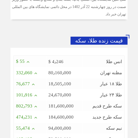
صمت در روز چهارشنبه 22 آذر 1402 در محل دائمی نمایشگاه های بین المللی
تهران خبر داد.
قیمت زنده طلا، سکه
$ 55
انس طلا
$ 4٫246
مظنه تهران
80٫160٫000
332٫060
طلا ۱۸ عیار
18٫505٫100
76٫677
طلا ۲۴ عیار
24٫670٫000
101٫916
سکه طرح قدیم
181٫600٫000
802٫793
سکه طرح جدید
184٫600٫000
474٫231
نیم سکه
94٫000٫000
55٫474