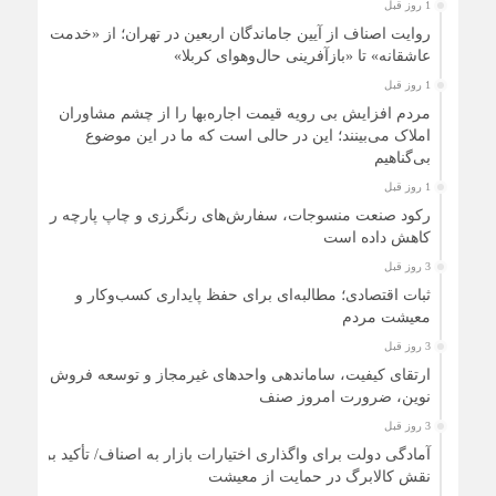
1 روز قبل
طرف اصناف و بازاریا
روایت اصناف از آیین جاماندگان اربعین در تهران؛ از «خدمت
حضرت آیت‌الله سید م
عاشقانه» تا «بازآفرینی حال‌وهوای کربلا»
1 روز قبل
مردم افزایش بی رویه قیمت اجاره‌بها را از چشم مشاوران
املاک می‌بینند؛ این در حالی است که ما در این موضوع
بی‌گناهیم
1 روز قبل
رکود صنعت منسوجات، سفارش‌های رنگرزی و چاپ پارچه را
کاهش داده است
3 روز قبل
ثبات اقتصادی؛ مطالبه‌ای برای حفظ پایداری کسب‌وکار و
معیشت مردم
3 روز قبل
ارتقای کیفیت، ساماندهی واحدهای غیرمجاز و توسعه فروش
نوین، ضرورت امروز صنف
3 روز قبل
آمادگی دولت برای واگذاری اختیارات بازار به اصناف/ تأکید بر
نقش کالابرگ در حمایت از معیشت