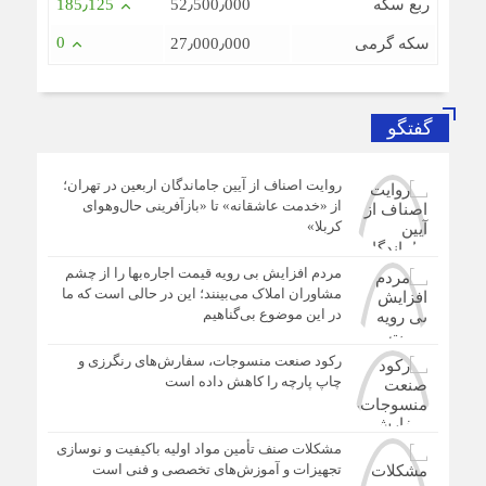
ربع سکه
52٫500٫000
185٫125
0
سکه گرمی
27٫000٫000
گفتگو
روایت اصناف از آیین جاماندگان اربعین در تهران؛
از «خدمت عاشقانه» تا «بازآفرینی حال‌وهوای
کربلا»
مردم افزایش بی رویه قیمت اجاره‌بها را از چشم
مشاوران املاک می‌بینند؛ این در حالی است که ما
در این موضوع بی‌گناهیم
رکود صنعت منسوجات، سفارش‌های رنگرزی و
چاپ پارچه را کاهش داده است
مشکلات صنف تأمین مواد اولیه باکیفیت و نوسازی
تجهیزات و آموزش‌های تخصصی و فنی است