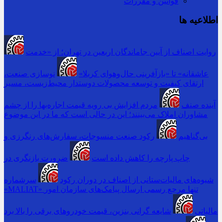
قوانین و مقررات
اطلاعیه ها
روایت اصناف از آیین جاماندگان اربعین در تهران؛ از «خدمت
عاشقانه» تا «بازآفرینی حال‌وهوای کربلا»
نوسازی صنعت،
ارتقای کیفیت و توسعه محصولات دوستدار محیط‌زیست، مسیر
آینده صنف
مردم افزایش بی رویه قیمت اجاره‌بها را از چشم
مشاوران املاک می‌بینند؛ این در حالی است که ما در این موضوع
بی‌گناهیم
رکود صنعت منسوجات، سفارش‌های رنگرزی و
چاپ پارچه را کاهش داده است
ضرورت بازنگری در
شیوه‌های مالیات‌ستانی از اصناف در دوران رکود
سرشماره
«MALIAT» تنها مرجع رسمی ارسال پیامک‌های سازمان امور
مالیاتی
شایعه گرانی بنزین، قیمت خودروهای برقی را بالا برد