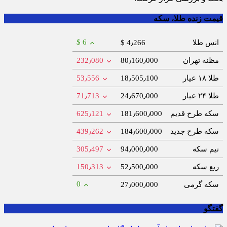
قیمت زنده طلا، سکه
$ 6
انس طلا
$ 4٫266
مظنه تهران
80٫160٫000
232٫080
طلا ۱۸ عیار
18٫505٫100
53٫556
طلا ۲۴ عیار
24٫670٫000
71٫713
سکه طرح قدیم
181٫600٫000
625٫121
سکه طرح جدید
184٫600٫000
439٫262
نیم سکه
94٫000٫000
305٫497
ربع سکه
52٫500٫000
150٫313
0
سکه گرمی
27٫000٫000
گفتگو