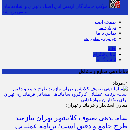
موکب جاماندگان اربعین اتاق اصناف تهران و اتحادیه های
صنفی برپا شد
صفحه اصلی
درباره ما
تماس با ما
قوانین و مقررات
خانه
کانال تلگرام
اینستاگرام
ساماندهی صنایع و مشاغل
14
مرداد
معاون استاندار و فرماندار تهران:
ساماندهی صنوف کلانشهر تهران نیازمند
طرح جامع و دقیق است/ برنامه عملیاتی