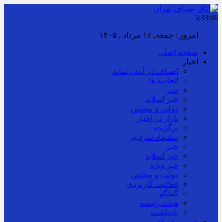
5:33:46
امروز : جمعه, ۱۶ مرداد , ۱۴۰۵
صفحه اصلی
اخبار
اصناف در آینه رسانه
اتحادیه ها
خبر
خبر اسلايد
دولت و مجلس
بازار در اخبار
برگزیده
پیشنهاد سردبیر
خبر
خبر اسلايد
خبر ویژه
دولت و مجلس
فعالیت کاربردی
گفتگو
هیئت رئیسه
یادداشت
چند رسانه ای