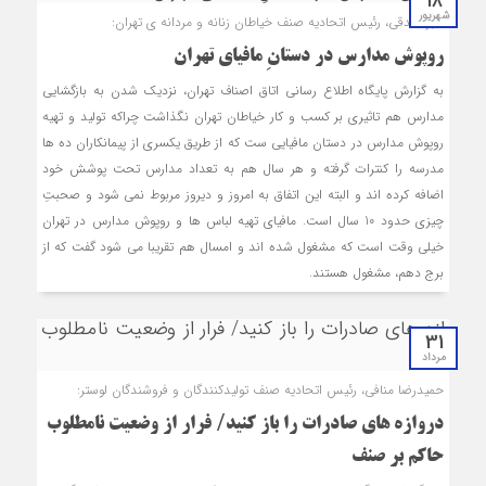
18
شهریور
اکبر صدقی، رئیس اتحادیه صنف خیاطان زنانه و مردانه ی تهران:
روپوش مدارس در دستانِ مافیای تهران
به گزارش پایگاه اطلاع رسانی اتاق اصناف تهران، نزدیک شدن به بازگشایی
مدارس هم تاثیری بر کسب و کار خیاطان تهران نگذاشت چراکه تولید و تهیه
روپوش مدارس در دستان مافیایی ست که از طریق یکسری از پیمانکاران ده ها
مدرسه را کنترات گرفته و هر سال هم به تعداد مدارس تحت پوشش خود
اضافه کرده اند و البته این اتفاق به امروز و دیروز مربوط نمی شود و صحبتِ
چیزی حدود 10 سال است. مافیای تهیه لباس ها و روپوش مدارس در تهران
خیلی وقت است که مشغول شده اند و امسال هم تقریبا می شود گفت که از
برج دهم، مشغول هستند.
31
مرداد
حمیدرضا منافی، رئیس اتحادیه صنف تولیدکنندگان و فروشندگان لوستر:
دروازه های صادرات را باز کنید/ فرار از وضعیت نامطلوب
حاکم بر صنف