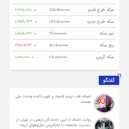
سکه طرح قدیم
185٫500٫000
2٫618٫080
سکه طرح جدید
187٫500٫000
1٫759٫944
نیم سکه
96٫000٫000
1٫505٫222
ربع سکه
52٫500٫000
352٫573
سکه گرمی
28٫000٫000
1٫000٫000
گفتگو
اصناف قلب تپنده اقتصاد و تقویت‌کننده وحدت ملی
هستند
روایت اصناف از آیین جاماندگان اربعین در تهران؛ از
«خدمت عاشقانه» تا «بازآفرینی حال‌وهوای کربلا»