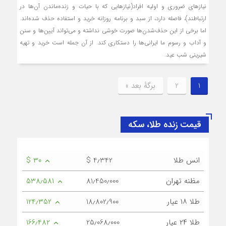
نیازهای ضروری و اولیه افراد(نیازهایی که با حیات و زنده‌ماندن آن‌ها در
ارتباطند)، فاصله دارد، از سبد و برنامه روزانه خرید و استفاده حذف شده‌اند.
اما برخی از این حذف‌شدن‌ها صورت خوشی نداشته و می‌تواند آیین‌ها و سنن
و آداب و رسوم ما ایرانی‌ها را دستکاری کند. از آن جمله است خرید و تهیه
شیرینی شب عید.
1
2
برگهٔ بعد »
قیمت زنده طلا، سکه
انس طلا
$ 4٫342
$ 30
مظنه تهران
81٫450٫000
538٫581
طلا ۱۸ عیار
18٫802٫900
124٫352
طلا ۲۴ عیار
25٫068٫000
166٫482