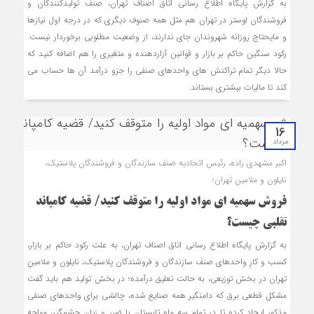
به گزارش پایگاه اطلاع رسانی اتاق اصناف تهران، صنف تولیدکنندگان و
فروشندگان لوستر در تهران هم مثل همه صنوف دیگری که در درجه اول نیازها
و مایحتاج روزانه شهروندان جای ندارند، از وضعیت مطلوبی برخوردار نیست.
رکود سنگین حاکم بر بازار و قوانین آزاردهنده و متغیری را هم اضافه کنید که
حالا دیگر تمام تراکنش های واحدهای صنفی را جزو درآمد آن ها حساب می
کند تا مالیات بیشتری بستاند.
16
مرداد
اکبر مشهدی زاده، رئیس اتحادیه صنف سازندگان و فروشندگان پلاستیک،
نایلون و ملامینِ تهران؛
فروش سهمیه ای مواد اولیه را متوقف کنید/ قضیه کامپاند
تقلبی چیست؟
به گزارش پایگاه اطلاع رسانی اتاق اصناف تهران، به علت رکود حاکم بر بازار،
کسب و کارِ واحدهای صنف سازندگان و فروشندگان پلاستیک، نایلون و ملامینِ
تهران در بخش توزیعی، به حالت تعلیق درآمده؛ در بخش تولید هم باید گفت
مشکل قطعی برق که دامنگیر همه صنایع شده، چالشی برای واحدهای صنفی
مذکور ایجاد کرده تا در تمام سه ماه تابستان با ضرر و زیان چشمگیر، مواجه