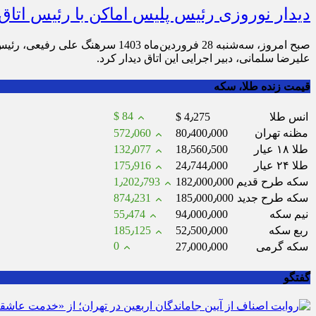
دیدار نوروزی رئیس پلیس اماکن با رئیس اتاق
صبح امروز، سه‌شنبه 28 فروردین‌
علیرضا سلمانی، دبیر اجرایی این اتاق دیدار کرد.
قیمت زنده طلا، سکه
$ 84
انس طلا
$ 4٫275
مظنه تهران
80٫400٫000
572٫060
طلا ۱۸ عیار
18٫560٫500
132٫077
طلا ۲۴ عیار
24٫744٫000
175٫916
سکه طرح قدیم
182٫000٫000
1٫202٫793
سکه طرح جدید
185٫000٫000
874٫231
نیم سکه
94٫000٫000
55٫474
ربع سکه
52٫500٫000
185٫125
0
سکه گرمی
27٫000٫000
گفتگو