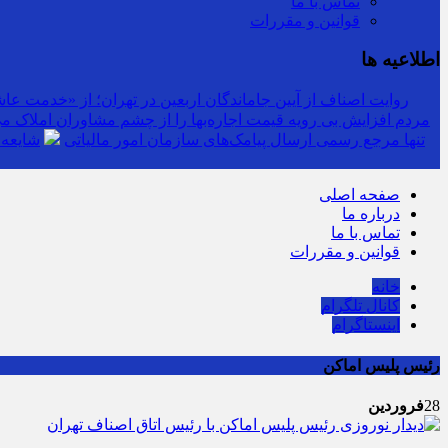
تماس با ما
قوانین و مقررات
اطلاعیه ها
روایت اصناف از آیین جاماندگان اربعین در تهران؛ از «خدمت عاشق
مردم افزایش بی رویه قیمت اجاره‌بها را از چشم مشاوران املاک می‌
سرشماره «MALIAT» تنها مرجع رسمی ارسال پیامک‌های سازمان امور مالیاتی
شایعه 
صفحه اصلی
درباره ما
تماس با ما
قوانین و مقررات
خانه
کانال تلگرام
اینستاگرام
رئیس پلیس اماکن
28
فروردین