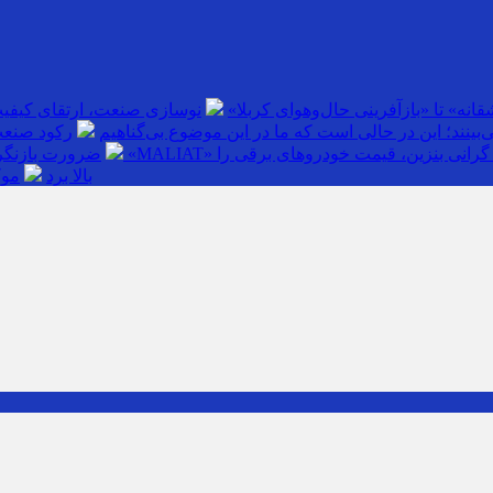
انه» تا «بازآفرینی حال‌وهوای کربلا»
نوسازی صنعت، ارتقای کیفی
بینند؛ این در حالی است که ما در این موضوع بی‌گناهیم
رکود صنعت
گرانی بنزین، قیمت خودروهای برقی را
ضرورت بازنگری
بالا برد
موک