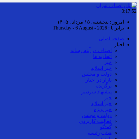
3:17:53
امروز : پنجشنبه, ۱۵ مرداد , ۱۴۰۵
برابر با : Thursday - 6 August - 2026
صفحه اصلی
اخبار
اصناف در آینه رسانه
اتحادیه ها
خبر
خبر اسلايد
دولت و مجلس
بازار در اخبار
برگزیده
پیشنهاد سردبیر
خبر
خبر اسلايد
خبر ویژه
دولت و مجلس
فعالیت کاربردی
گفتگو
هیئت رئیسه
یادداشت