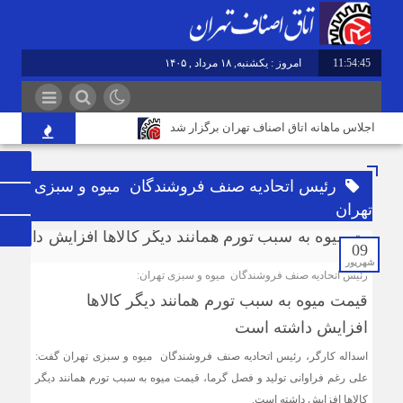
11:54:46
امروز : یکشنبه, ۱۸ مرداد , ۱۴۰۵
اجلاس ماهانه اتاق اصناف تهران برگزار شد
خودتحریمی از مهم‌ترین مشکلات اصناف/ عینک کالای لوکس
نیست
رئیس اتحادیه صنف فروشندگان میوه و سبزی
تهران
اصلاح غلط‌های املایی در تابلوهای شهری الزامی است/
09
پاسداری از زبان فارسی یک مسئولیت ملی
شهریور
رئیس اتحادیه صنف فروشندگان میوه و سبزی تهران:
قیمت میوه به سبب تورم همانند دیگر کالا‌ها
توزیع کالاهای اساسی ۳ برابر تقاضاست/ نظارت‎های ناعادلانه
افزایش داشته است
منتج به نارضایتی واردکننده، توزیع‎کننده و خرده‎فروش می‎شود
اسداله کارگر، رئیس اتحادیه صنف فروشندگان میوه و سبزی تهران گفت:
علی رغم فراوانی تولید و فصل گرما، قیمت میوه به سبب تورم همانند دیگر
ورود حیوانات خانگی به رستوران‌ها و مراکز عرضه غذا تخلف
کالا‌ها افزایش داشته است.