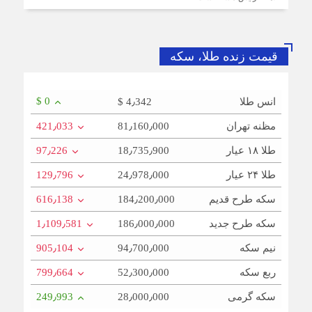
بهداشتی است
از تصمیم‌سازی تا نظارت؛ اصناف نقش مؤثرتری در بازار
قیمت زنده طلا، سکه
می‌خواهند
$ 0
انس طلا
$ 4٫342
گرانی؛ خشکشویی‌ ها را هم زمین‌گیر کرد/ افزایش ۱۱۰درصدی
مظنه تهران
81٫160٫000
421٫033
قیمت شوینده کاهش۴۰درصدی تقاضا
طلا ۱۸ عیار
18٫735٫900
97٫226
طلا ۲۴ عیار
24٫978٫000
129٫796
اصناف قلب تپنده اقتصاد و تقویت‌کننده وحدت ملی هستند
سکه طرح قدیم
184٫200٫000
616٫138
سکه طرح جدید
186٫000٫000
1٫109٫581
نیم سکه
94٫700٫000
905٫104
ربع سکه
52٫300٫000
799٫664
سکه گرمی
28٫000٫000
249٫993