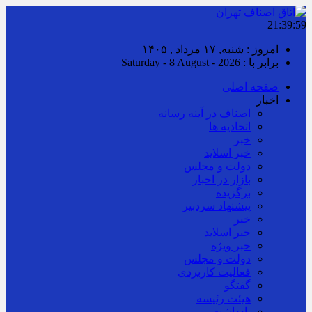
21:40:00
امروز : شنبه, ۱۷ مرداد , ۱۴۰۵
برابر با : Saturday - 8 August - 2026
صفحه اصلی
اخبار
اصناف در آینه رسانه
اتحادیه ها
خبر
خبر اسلايد
دولت و مجلس
بازار در اخبار
برگزیده
پیشنهاد سردبیر
خبر
خبر اسلايد
خبر ویژه
دولت و مجلس
فعالیت کاربردی
گفتگو
هیئت رئیسه
یادداشت