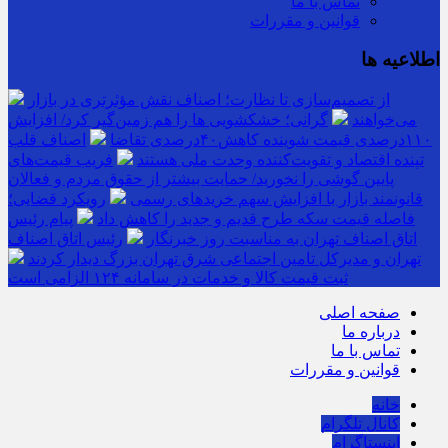
تماس با ما
قوانین و مقررات
اطلاعیه ها
از تصمیم‌سازی تا نظارت؛ اصناف نقش مؤثرتری در بازار
می‌خواهند
گرانی؛ خشکشویی‌ ها را هم زمین‌گیر کرد/ افزایش
۱۱۰درصدی قیمت شوینده کاهش۴۰درصدی تقاضا
اصناف قلب
تپنده اقتصاد و تقویت‌کننده وحدت ملی هستند
فریب قیمت‌های
پایین گوشی را نخورید/ حمایت بیشتر از حقوق مردم و فعالان
قانونمند بازار با افزایش سهم خریدهای رسمی
رویکرد قضایی؛
فاصله قیمت سکه طرح قدیم و جدید را کاهش داد
پیام رئیس
اتاق اصناف تهران به مناسبت روز خبرنگار
رئیس اتاق اصناف
تهران و مدیرکل تامین اجتماعی شرق تهران بزرگ دیدار کردند
ثبت قیمت کالا و خدمات در سامانه ۱۲۴ الزامی است
صفحه اصلی
درباره ما
تماس با ما
قوانین و مقررات
خانه
کانال تلگرام
اینستاگرام