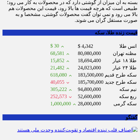
بسته به آن میزان از گوشتی دارد که در محصولات به کار می رود؛
طبیعی است که هرچه قیمت ها بالا رود، قیمت این محصولات هم
بالا می رود و نمی توان گفت محصولات گوشتی، مشخصا و به
صورت مستقل گران می شوند.
قیمت زنده طلا، سکه
$ 30
انس طلا
$ 4٫342
مظنه تهران
80٫980٫000
68٫581
طلا ۱۸ عیار
18٫694٫400
15٫852
طلا ۲۴ عیار
24٫923٫000
21٫482
سکه طرح قدیم
183٫500٫000
618٫080
سکه طرح جدید
185٫700٫000
40٫055
نیم سکه
94٫800٫000
305٫222
ربع سکه
52٫600٫000
252٫573
سکه گرمی
28٫000٫000
1٫000٫000
گفتگو