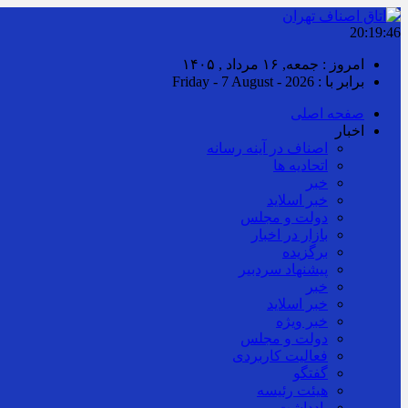
20:19:47
امروز : جمعه, ۱۶ مرداد , ۱۴۰۵
برابر با : Friday - 7 August - 2026
صفحه اصلی
اخبار
اصناف در آینه رسانه
اتحادیه ها
خبر
خبر اسلايد
دولت و مجلس
بازار در اخبار
برگزیده
پیشنهاد سردبیر
خبر
خبر اسلايد
خبر ویژه
دولت و مجلس
فعالیت کاربردی
گفتگو
هیئت رئیسه
یادداشت