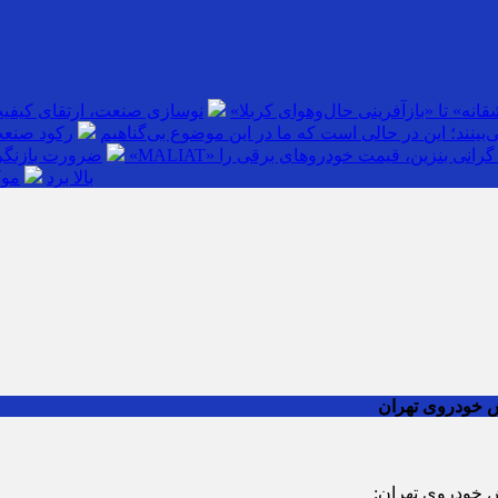
انه» تا «بازآفرینی حال‌وهوای کربلا»
نوسازی صنعت، ارتقای کیفی
بینند؛ این در حالی است که ما در این موضوع بی‌گناهیم
رکود صنعت
گرانی بنزین، قیمت خودروهای برقی را
ضرورت بازنگری
بالا برد
موک
ش خودروی تهران
ش خودروی تهران: