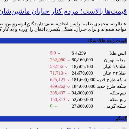
قیمت‌ها بالاست؛ مردم کنار خیابان ماشین‌شان
عبدالرضا محمدی طامه، رئیس اتحادیه صنف دارندگان اتوسرویس، تعمی
مواجه شده‌اند و برای جبران، همگی یکسری افغان را آورده و به کار گرف
قیمت زنده طلا، سکه
$ 0
انس طلا
$ 4٫259
مظنه تهران
80٫160٫000
232٫080
طلا ۱۸ عیار
18٫505٫100
53٫556
طلا ۲۴ عیار
24٫670٫000
71٫713
سکه طرح قدیم
181٫600٫000
625٫121
سکه طرح جدید
184٫600٫000
439٫262
نیم سکه
94٫000٫000
305٫497
ربع سکه
52٫500٫000
150٫313
0
سکه گرمی
27٫000٫000
گفتگو