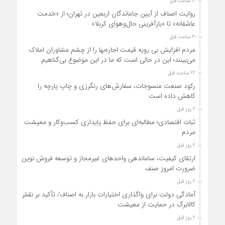
19 ساعت قبل
روایت اصناف از آیین جاماندگان اربعین در تهران؛ از «خدمت
عاشقانه» تا «بازآفرینی حال‌وهوای کربلا»
21 ساعت قبل
مردم افزایش بی رویه قیمت اجاره‌بها را از چشم مشاوران املاک
می‌بینند؛ این در حالی است که ما در این موضوع بی‌گناهیم
22 ساعت قبل
رکود صنعت منسوجات، سفارش‌های رنگرزی و چاپ پارچه را
کاهش داده است
2 روز قبل
ثبات اقتصادی؛ مطالبه‌ای برای حفظ پایداری کسب‌وکار و معیشت
مردم
2 روز قبل
ارتقای کیفیت، ساماندهی واحدهای غیرمجاز و توسعه فروش نوین،
ضرورت امروز صنف
2 روز قبل
آمادگی دولت برای واگذاری اختیارات بازار به اصناف/ تأکید بر نقش
کالابرگ در حمایت از معیشت
2 روز قبل