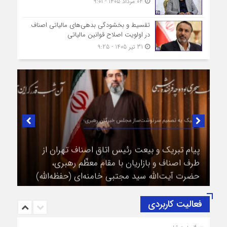
04 مرداد 1405 - 9:01
تقسیط و بخشودگی بدهی‌های مالیاتی اصناف
در اولویت اصلاح قوانین مالیاتی
31 تیر 1405 - 9:25
در لبیک به تصمیم سرنوشت‌ساز مجلس خبرگان رهبری؛
پیام تبریک و بیعت رئیس اتاق اصناف تهران از
طرف اصناف و بازاریان با مقام معظّم رهبری،
حضرت آیت‌الله سید مجتبی خامنه‌ای (حفظه‌الله)
فعالیت کاربردی