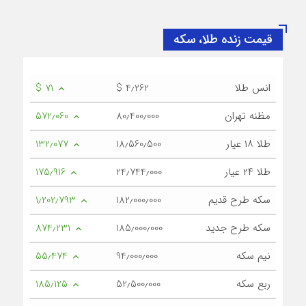
قیمت زنده طلا، سکه
انس طلا
$ 4٫262
$ 71
مظنه تهران
80٫400٫000
572٫060
طلا ۱۸ عیار
18٫560٫500
132٫077
طلا ۲۴ عیار
24٫744٫000
175٫916
سکه طرح قدیم
182٫000٫000
1٫202٫793
سکه طرح جدید
185٫000٫000
874٫231
نیم سکه
94٫000٫000
55٫474
ربع سکه
52٫500٫000
185٫125