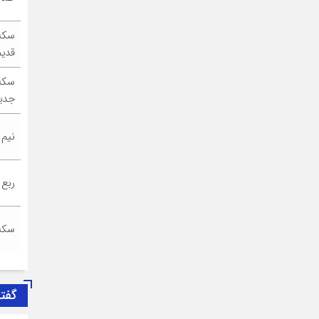
سکه
قدیم
سکه
جدی
نیم
ربع
سکه
گفت