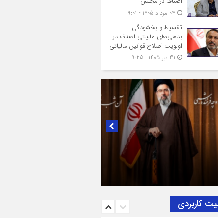
اصناف در مجلس
04 مرداد 1405 - 9:01
تقسیط و بخشودگی
بدهی‌های مالیاتی اصناف در
اولویت اصلاح قوانین مالیاتی
31 تیر 1405 - 9:25
ک به تصمیم سرنوشت‌ساز مجلس خبرگان رهبری؛
بریک و بیعت رئیس اتاق اصناف تهران از
ناف و بازاریان با مقام معظّم رهبری،
یت‌الله سید مجتبی خامنه‌ای (حفظه‌الله)
یت کاربردی