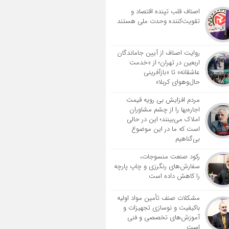
اصناف قلب تپنده اقتصاد و
تقویت‌کننده وحدت ملی هستند
روایت اصناف از آیین جاماندگان
اربعین در تهران؛ از «خدمت
عاشقانه» تا «بازآفرینی
حال‌وهوای کربلا»
مردم افزایش بی رویه قیمت
اجاره‌بها را از چشم مشاوران
املاک می‌بینند؛ این در حالی
است که ما در این موضوع
بی‌گناهیم
رکود صنعت منسوجات،
سفارش‌های رنگرزی و چاپ پارچه
را کاهش داده است
مشکلات صنف تأمین مواد اولیه
باکیفیت و نوسازی تجهیزات و
آموزش‌های تخصصی و فنی
است