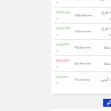
 طرح
2٫618٫080
185٫500٫000
 طرح
1٫259٫944
187٫000٫000
د
1٫005٫222
 سکه
95٫500٫000
552٫573
 سکه
52٫300٫000
1٫000٫000
 گرمی
28٫000٫000
گو