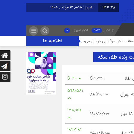
13:14:28
امروز : شنبه, ۱۷ مرداد , ۱۴۰۵
کل اخبار
2817
اخبار امروز :
8
اطلاعیه ها
ؤثرتری در بازار می‌خواهند
گرانی؛ خشکشویی‌ ها را هم زمین‌گیر کرد/ افزایش ۱۱۰درصدی قیمت شوینده کاهش۴۰درصدی تقاضا
ت زنده طلا، سکه
 طلا
$ 4٫342
$ 30
598٫581
 تهران
81٫510٫000
138٫152
ر
18٫816٫700
184٫482
ر
25٫086٫000