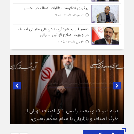
پیگیری نظام‌مند مطالبات اصناف در مجلس
04 مرداد 1405 - 9:01
تقسیط و بخشودگی بدهی‌های مالیاتی اصناف
در اولویت اصلاح قوانین مالیاتی
31 تیر 1405 - 9:25
در لبیک به تصمیم سرنوشت‌ساز مجلس خبرگان رهبری؛
پیام تبریک و بیعت رئیس اتاق اصناف تهران از
طرف اصناف و بازاریان با مقام معظّم رهبری،
حضرت آیت‌الله سید مجتبی خامنه‌ای (حفظه‌الله)