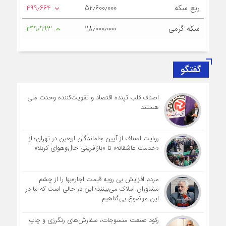
ربع سکه
52٫600٫000
499٫664
سکه گرمی
28٫000٫000
249٫993
گفتگو
اصناف قلب تپنده اقتصاد و تقویت‌کننده وحدت ملی
هستند
روایت اصناف از آیین جاماندگان اربعین در تهران؛ از
«خدمت عاشقانه» تا «بازآفرینی حال‌وهوای کربلا»
مردم افزایش بی رویه قیمت اجاره‌بها را از چشم
مشاوران املاک می‌بینند؛ این در حالی است که ما در
این موضوع بی‌گناهیم
رکود صنعت منسوجات، سفارش‌های رنگرزی و چاپ