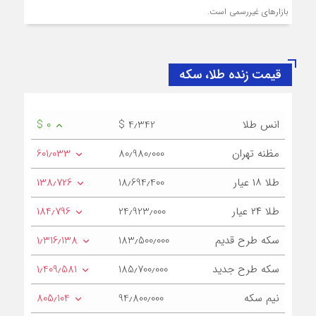
بازار‌های غیررسمی است.
قیمت زنده طلا، سکه
انس طلا
$ 4٫342
$ 0
مظنه تهران
80٫980٫000
601٫033
طلا ۱۸ عیار
18٫694٫400
138٫726
طلا ۲۴ عیار
24٫923٫000
184٫796
سکه طرح قدیم
183٫500٫000
1٫316٫138
سکه طرح جدید
185٫700٫000
1٫409٫581
نیم سکه
94٫800٫000
805٫104