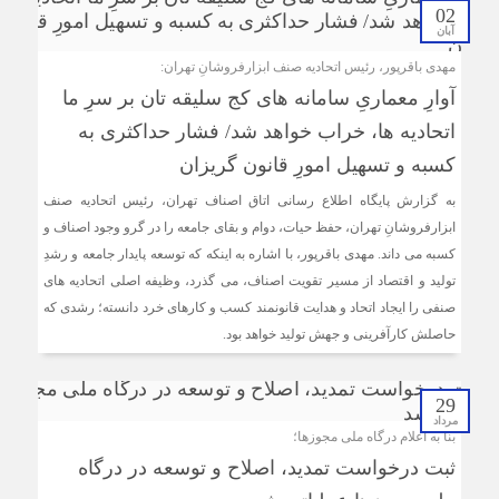
02
پیام رئیس اتاق اصناف تهران به مناسبت روز خبرنگار
آبان
رئیس اتاق اصناف تهران و مدیرکل تامین اجتماعی شرق تهران
مهدی باقرپور، رئیس اتحادیه صنف ابزارفروشانِ تهران:
بزرگ دیدار کردند
آوارِ معماریِ سامانه های کج سلیقه تان بر سرِ ما
ثبت قیمت کالا و خدمات در سامانه ۱۲۴ الزامی است
اتحادیه ها، خراب خواهد شد/ فشار حداکثری به
کسبه و تسهیل امورِ قانون گریزان
به گزارش پایگاه اطلاع رسانی اتاق اصناف تهران، رئیس اتحادیه صنف
ابزارفروشانِ تهران، حفظ حیات، دوام و بقای جامعه را در گرو وجود اصناف و
کسبه می داند. مهدی باقرپور، با اشاره به اینکه که توسعه پایدار جامعه و رشدِ
تولید و اقتصاد از مسیر تقویت اصناف، می گذرد، وظیفه اصلی اتحادیه های
صنفی را ایجاد اتحاد و هدایت قانونمند کسب و کارهای خرد دانسته؛ رشدی که
حاصلش کارآفرینی و جهش تولید خواهد بود.
29
مرداد
بنا به اعلام درگاه ملی مجوزها؛
ثبت درخواست تمدید، اصلاح و توسعه در درگاه