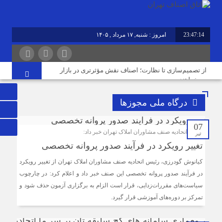
23:47:15
امروز : شنبه, ۱۷ مرداد , ۱۴۰۵
برابر با : Saturday - 8 August - 2026
از تصمیم‌سازی تا نظارت؛ اصناف نقش مؤثرتری در بازار
می‌خواهند
درگاه ملی مجوزها
گرانی؛ خشکشویی‌ ها را هم زمین‌گیر کرد/ افزایش ۱۱۰درصدی
قیمت شوینده کاهش۴۰درصدی تقاضا
07
رئیس اتحادیه صنف مشاوران املاک تهران خبر داد:
تیر
اصناف قلب تپنده اقتصاد و تقویت‌کننده وحدت ملی هستند
تغییر رویکرد در فرآیند صدور پروانه تخصصی
کیانوش گودرزی، رئیس اتحادیه صنف مشاوران املاک تهران از تغییر رویکرد
فریب قیمت‌های پایین گوشی را نخورید/ حمایت بیشتر از حقوق
مردم و فعالان قانونمند بازار با افزایش سهم خریدهای رسمی
در فرآیند صدور پروانه تخصصی این صنف خبر داد و اعلام کرد: در چارچوب
سیاست‌های مقررات‌زدایی، قرار است الزام به برگزاری آزمون حذف شود و
تمرکز بر دوره‌های آموزشی قرار گیرد.
رویکرد قضایی؛ فاصله قیمت سکه طرح قدیم و جدید را کاهش
داد