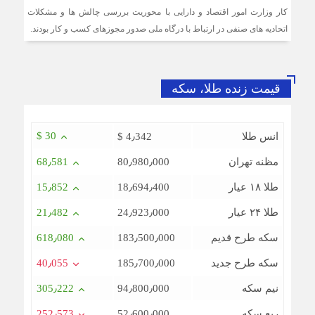
کار وزارت امور اقتصاد و دارایی با محوریت بررسی چالش ها و مشکلات
اتحادیه های صنفی در ارتباط با درگاه ملی صدور مجوزهای کسب و کار بودند.
قیمت زنده طلا، سکه
$ 30
انس طلا
$ 4٫342
مظنه تهران
80٫980٫000
68٫581
طلا ۱۸ عیار
18٫694٫400
15٫852
طلا ۲۴ عیار
24٫923٫000
21٫482
سکه طرح قدیم
183٫500٫000
618٫080
سکه طرح جدید
185٫700٫000
40٫055
نیم سکه
94٫800٫000
305٫222
ربع سکه
52٫600٫000
252٫573