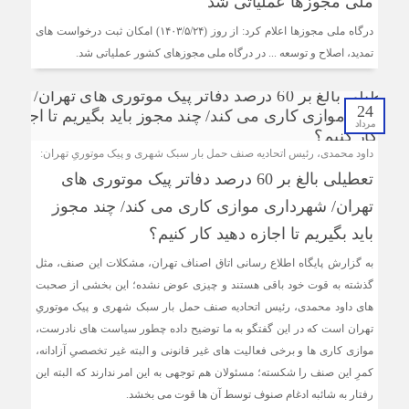
ملی مجوزها عملیاتی شد
درگاه ملی مجوزها اعلام کرد: از روز (۱۴۰۳/۵/۲۴) امکان ثبت درخواست های
تمدید، اصلاح و توسعه ... در درگاه ملی مجوزهای کشور عملیاتی شد.
24
مرداد
داود محمدی، رئیس اتحادیه صنف حمل بار سبک شهری و پیک موتوریِ تهران:
تعطیلی بالغ بر 60 درصد دفاتر پیک موتوری های
تهران/ شهرداری موازی کاری می کند/ چند مجوز
باید بگیریم تا اجازه دهید کار کنیم؟
به گزارش پایگاه اطلاع رسانی اتاق اصناف تهران، مشکلات این صنف، مثل
گذشته به قوت خود باقی هستند و چیزی عوض نشده؛ این بخشی از صحبت
های داود محمدی، رئیس اتحادیه صنف حمل بار سبک شهری و پیک موتوریِ
تهران است که در این گفتگو به ما توضیح داده چطور سیاست های نادرست،
موازی کاری ها و برخی فعالیت های غیر قانونی و البته غیر تخصصیِ آزادانه،
کمرِ این صنف را شکسته؛ مسئولان هم توجهی به این امر ندارند که البته این
رفتار به شائبه ادغام صنوف توسط آن ها قوت می بخشد.