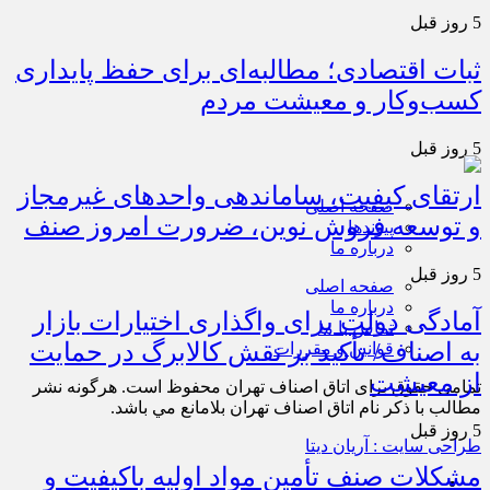
5 روز قبل
ثبات اقتصادی؛ مطالبه‌ای برای حفظ پایداری
کسب‌وکار و معیشت مردم
5 روز قبل
ارتقای کیفیت، ساماندهی واحدهای غیرمجاز
صفحه اصلی
و توسعه فروش نوین، ضرورت امروز صنف
پیوندها
درباره ما
5 روز قبل
صفحه اصلی
درباره ما
آمادگی دولت برای واگذاری اختیارات بازار
تماس با ما
به اصناف/ تأکید بر نقش کالابرگ در حمایت
قوانین و مقررات
از معیشت
تمامی حقوق برای اتاق اصناف تهران محفوظ است. هرگونه نشر
مطالب با ذكر نام اتاق اصناف تهران بلامانع مي باشد.
5 روز قبل
طراحی سایت : آریان دیتا