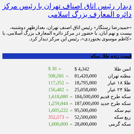
دیدار رئیس اتاق اصناف تهران با رئیس مرکز
دائره المعارف بزرگ اسلامی
«حمیدرضا رستگار» رئیس اتاق اصنف تهران، بعدازظهر دوشنبه،
بیست و نهم آبان، با حضور در مرکز دائره المعارف بزرگ اسلامی، با
«کاظم موسوی بجنوردی»، رئیس این مرکز دیدار کرد.
قیمت زنده طلا، سکه
$ 30
انس طلا
$ 4٫342
مظنه تهران
81٫420٫000
508٫581
طلا ۱۸ عیار
18٫795٫900
117٫352
طلا ۲۴ عیار
25٫058٫000
156٫482
سکه طرح قدیم
184٫500٫000
1٫618٫080
سکه طرح جدید
187٫000٫000
1٫259٫944
نیم سکه
95٫500٫000
1٫005٫222
ربع سکه
52٫500٫000
352٫573
سکه گرمی
28٫000٫000
1٫000٫000