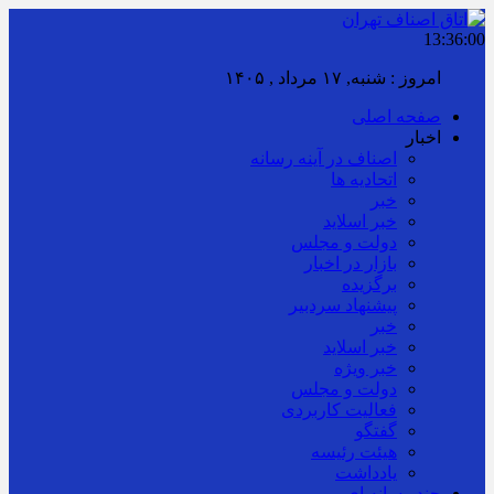
13:36:01
امروز : شنبه, ۱۷ مرداد , ۱۴۰۵
صفحه اصلی
اخبار
اصناف در آینه رسانه
اتحادیه ها
خبر
خبر اسلايد
دولت و مجلس
بازار در اخبار
برگزیده
پیشنهاد سردبیر
خبر
خبر اسلايد
خبر ویژه
دولت و مجلس
فعالیت کاربردی
گفتگو
هیئت رئیسه
یادداشت
چند رسانه ای