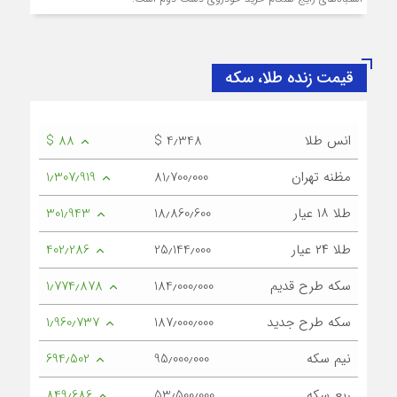
قیمت زنده طلا، سکه
انس طلا
$ 4٫348
$ 88
مظنه تهران
81٫700٫000
1٫307٫919
طلا ۱۸ عیار
18٫860٫600
301٫943
طلا ۲۴ عیار
25٫144٫000
402٫286
سکه طرح قدیم
184٫000٫000
1٫774٫878
سکه طرح جدید
187٫000٫000
1٫960٫737
نیم سکه
95٫000٫000
694٫502
ربع سکه
53٫500٫000
849٫686