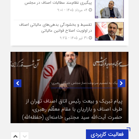
پیگیری نظام‌مند مطالبات اصناف در مجلس
04 مرداد 1405 - 9:01
تقسیط و بخشودگی بدهی‌های مالیاتی اصناف
در اولویت اصلاح قوانین مالیاتی
31 تیر 1405 - 9:25
در لبیک به تصمیم سرنوشت‌ساز مجلس خبرگان رهبری؛
پیام تبریک و بیعت رئیس اتاق اصناف تهران از
طرف اصناف و بازاریان با مقام معظّم رهبری،
حضرت آیت‌الله سید مجتبی خامنه‌ای (حفظه‌الله)
فعالیت کاربردی