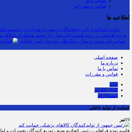
تماس با ما
قوانین و مقررات
اطلاعیه ها
روایت اصناف از آیین جاماندگان اربعین در تهران؛ از «خدمت عاشق
مردم افزایش بی رویه قیمت اجاره‌بها را از چشم مشاوران املاک می‌
سرشماره «MALIAT» تنها مرجع رسمی ارسال پیامک‌های سازمان امور مالیاتی
شایعه 
صفحه اصلی
درباره ما
تماس با ما
قوانین و مقررات
خانه
کانال تلگرام
اینستاگرام
حمایت از تولید داخلی
19
تیر
قاسم نوده فراهانی، رئیس اتحادیه صنف توزیع کنندگان تجهیزات و لو