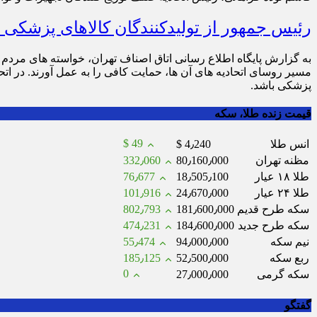
رئیس جمهور از تولیدکنندگان کالاهای پزشکی 
به گزارش پایگاه اطلاع رسانی اتاق اصناف تهران، خواسته های مردم
مسیر روسای اتحادیه های آن ها، حمایت کافی را به عمل آورند. در ا
پزشکی باشد.
قیمت زنده طلا، سکه
$ 49
انس طلا
$ 4٫240
مظنه تهران
80٫160٫000
332٫060
طلا ۱۸ عیار
18٫505٫100
76٫677
طلا ۲۴ عیار
24٫670٫000
101٫916
سکه طرح قدیم
181٫600٫000
802٫793
سکه طرح جدید
184٫600٫000
474٫231
نیم سکه
94٫000٫000
55٫474
ربع سکه
52٫500٫000
185٫125
0
سکه گرمی
27٫000٫000
گفتگو