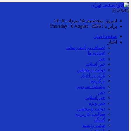
21:33:44
امروز : پنجشنبه, ۱۵ مرداد , ۱۴۰۵
برابر با : Thursday - 6 August - 2026
صفحه اصلی
اخبار
اصناف در آینه رسانه
اتحادیه ها
خبر
خبر اسلايد
دولت و مجلس
بازار در اخبار
برگزیده
پیشنهاد سردبیر
خبر
خبر اسلايد
خبر ویژه
دولت و مجلس
فعالیت کاربردی
گفتگو
هیئت رئیسه
یادداشت