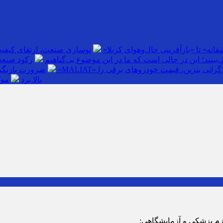
انه» تا «بازآفرینی حال‌وهوای کربلا»
نوسازی صنعت، ارتقای کیفی
بینند؛ این در حالی است که ما در این موضوع بی‌گناهیم
رکود صنعت
گرانی بنزین، قیمت خودروهای برقی را
ضرورت بازنگری
بالا برد
موک
ازم پزشکی و آزمایشگاهی: