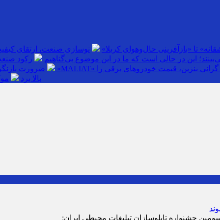
انه» تا «بازآفرینی حال‌وهوای کربلا»
نوسازی صنعت، ارتقای کیفی
بینند؛ این در حالی است که ما در این موضوع بی‌گناهیم
رکود صنعت
گرانی بنزین، قیمت خودروهای برقی را
ضرورت بازنگری
بالا برد
موک
سومین جشنواره تابلوسازانِ تبلیغات محیطی ایران: