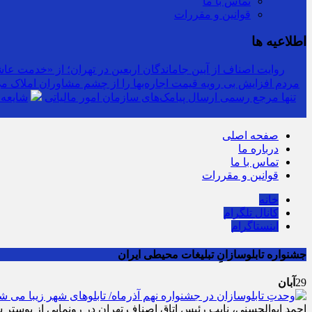
تماس با ما
قوانین و مقررات
اطلاعیه ها
روایت اصناف از آیین جاماندگان اربعین در تهران؛ از «خدمت عاشق
مردم افزایش بی رویه قیمت اجاره‌بها را از چشم مشاوران املاک می‌
سرشماره «MALIAT» تنها مرجع رسمی ارسال پیامک‌های سازمان امور مالیاتی
شایعه 
صفحه اصلی
درباره ما
تماس با ما
قوانین و مقررات
خانه
کانال تلگرام
اینستاگرام
جشنواره تابلوسازانِ تبلیغات محیطی ایران
29
آبان
احمد ابوالحسنی، نایب رئیس اتاق اصناف تهران در رونمایی از پوسترِ 