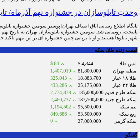
وحدتِ تابلوسازان در جشنواره نهم آذرماه/ تا
پایگاه اطلاع رسانی اتاق اصناف تهران| پوسترِ سومین جشنواره تابلوس
پایتخت، رونمایی شد. سومین جشنواره تابلوسازانِ تهران به تاریخ نهم 
شهر تابلوها هستند و او با برپایی چنین جشنواره ای بر این مهم تاکید خو
قیمت زنده طلا، سکه
$ 84
انس طلا
$ 4٫344
مظنه تهران
81٫800٫000
1٫407٫919
طلا ۱۸ عیار
18٫883٫700
325٫043
طلا ۲۴ عیار
25٫175٫000
433٫286
سکه طرح قدیم
185٫000٫000
2٫774٫878
سکه طرح جدید
187٫500٫000
2٫460٫737
نیم سکه
95٫500٫000
1٫194٫502
ربع سکه
53٫500٫000
849٫686
0
سکه گرمی
27٫000٫000
گفتگو