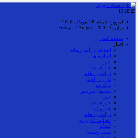
19:18:23
امروز : جمعه, ۱۶ مرداد , ۱۴۰۵
برابر با : Friday - 7 August - 2026
صفحه اصلی
اخبار
اصناف در آینه رسانه
اتحادیه ها
خبر
خبر اسلايد
دولت و مجلس
بازار در اخبار
برگزیده
پیشنهاد سردبیر
خبر
خبر اسلايد
خبر ویژه
دولت و مجلس
فعالیت کاربردی
گفتگو
هیئت رئیسه
یادداشت