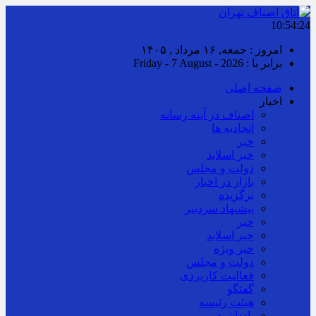
10:54:24
امروز : جمعه, ۱۶ مرداد , ۱۴۰۵
برابر با : Friday - 7 August - 2026
صفحه اصلی
اخبار
اصناف در آینه رسانه
اتحادیه ها
خبر
خبر اسلايد
دولت و مجلس
بازار در اخبار
برگزیده
پیشنهاد سردبیر
خبر
خبر اسلايد
خبر ویژه
دولت و مجلس
فعالیت کاربردی
گفتگو
هیئت رئیسه
یادداشت