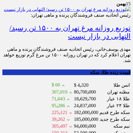
15
بهمن
رئیس اتحادیه صنف فروشندگان پرنده و ماهی تهران:
توزیع روزانه مرغ تهران به ۱۵۰۰ تن رسید/
التهابی در بازار نیست
مهدی یوسف‌خانی، رئیس اتحادیه صنف فروشندگان پرنده و ماهی
تهران اعلام کرد که در تهران روزانه ۱۵۰۰ تن مرغ گرم توزیع خواهد
شد.
قیمت زنده طلا، سکه
$ 60
انس طلا
$ 4٫320
مظنه تهران
80٫700٫000
307٫919
طلا ۱۸ عیار
18٫629٫700
71٫043
طلا ۲۴ عیار
24٫837٫000
95٫286
سکه طرح قدیم
182٫000٫000
225٫121
سکه طرح جدید
185٫000٫000
39٫262
نیم سکه
94٫000٫000
305٫497
ربع سکه
52٫500٫000
150٫313