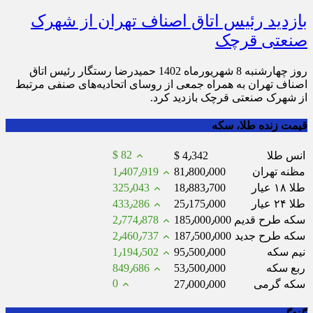
بازدید رئیس اتاق اصناف تهران از شهرک
صنعتی قرچک
روز چهارشنبه 8 شهریورماه 1402 حمیدرضا رستگار رئیس اتاق
اصناف تهران به همراه جمعی از روسای اتحادیه‌های صنفی مرتبط
از شهرک صنعتی قرچک بازدید کرد.
قیمت زنده طلا، سکه
$ 82
انس طلا
$ 4٫342
مظنه تهران
81٫800٫000
1٫407٫919
طلا ۱۸ عیار
18٫883٫700
325٫043
طلا ۲۴ عیار
25٫175٫000
433٫286
سکه طرح قدیم
185٫000٫000
2٫774٫878
سکه طرح جدید
187٫500٫000
2٫460٫737
نیم سکه
95٫500٫000
1٫194٫502
ربع سکه
53٫500٫000
849٫686
0
سکه گرمی
27٫000٫000