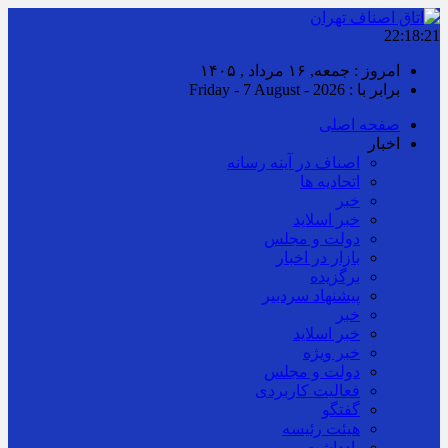
22:18:21
امروز : جمعه, ۱۶ مرداد , ۱۴۰۵
برابر با : Friday - 7 August - 2026
صفحه اصلی
اخبار
اصناف در آینه رسانه
اتحادیه ها
خبر
خبر اسلايد
دولت و مجلس
بازار در اخبار
برگزیده
پیشنهاد سردبیر
خبر
خبر اسلايد
خبر ویژه
دولت و مجلس
فعالیت کاربردی
گفتگو
هیئت رئیسه
یادداشت