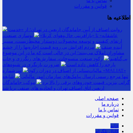
تماس با ما
قوانین و مقررات
اطلاعیه ها
روایت اصناف از آیین جاماندگان اربعین در تهران؛ از «خدمت
عاشقانه» تا «بازآفرینی حال‌وهوای کربلا»
نوسازی صنعت،
ارتقای کیفیت و توسعه محصولات دوستدار محیط‌زیست، مسیر
آینده صنف
مردم افزایش بی رویه قیمت اجاره‌بها را از چشم
مشاوران املاک می‌بینند؛ این در حالی است که ما در این موضوع
بی‌گناهیم
رکود صنعت منسوجات، سفارش‌های رنگرزی و چاپ
پارچه را کاهش داده است
ضرورت بازنگری در شیوه‌های
مالیات‌ستانی از اصناف در دوران رکود
سرشماره «MALIAT»
تنها مرجع رسمی ارسال پیامک‌های سازمان امور مالیاتی
شایعه
گرانی بنزین، قیمت خودروهای برقی را بالا برد
موکب جاماندگان
اربعین اتاق اصناف تهران و اتحادیه های صنفی برپا شد
صفحه اصلی
درباره ما
تماس با ما
قوانین و مقررات
خانه
کانال تلگرام