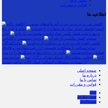
تماس با ما
قوانین و مقررات
اطلاعیه ها
کاهش قدرت خرید مردم، درآمد واحدهای صنفی را کاهش داده
است/ فاصله عمیق میان هزینه‌ها و نرخ خدمات
تولید و بازار پیچ
و مهره تحت فشار تأمین مواد اولیه و محدودیت واردات
عبور
صنعت کفش ماشینی از بحران
فروش سوسیس و کالباس
کاهش یافت/ قدرت خرید مردم افت کرده است
تولیدکنندگان
موتورسیکلت با مشکلات تخصیص ارز، ثبت سفارش و قاچاق
قطعات مواجه هستند
تأخیر در پرداخت‌ها فروشگاه‌ها را بی میل
کرد
اجلاس ماهانه اتاق اصناف تهران برگزار شد
خودتحریمی
از مهم‌ترین مشکلات اصناف/ عینک کالای لوکس نیست
صفحه اصلی
درباره ما
تماس با ما
قوانین و مقررات
خانه
کانال تلگرام
اینستاگرام