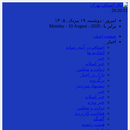
20:20:52
امروز : دوشنبه, ۱۹ مرداد , ۱۴۰۵
برابر با : Monday - 10 August - 2026
صفحه اصلی
اخبار
اصناف در آینه رسانه
اتحادیه ها
خبر
خبر اسلايد
دولت و مجلس
بازار در اخبار
برگزیده
پیشنهاد سردبیر
خبر
خبر اسلايد
خبر ویژه
دولت و مجلس
فعالیت کاربردی
گفتگو
هیئت رئیسه
یادداشت