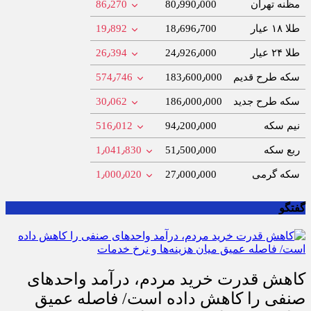
مظنه تهران
80٫990٫000
86٫270
طلا ۱۸ عیار
18٫696٫700
19٫892
طلا ۲۴ عیار
24٫926٫000
26٫394
سکه طرح قدیم
183٫600٫000
574٫746
سکه طرح جدید
186٫000٫000
30٫062
نیم سکه
94٫200٫000
516٫012
ربع سکه
51٫500٫000
1٫041٫830
سکه گرمی
27٫000٫000
1٫000٫020
گفتگو
کاهش قدرت خرید مردم، درآمد واحدهای
صنفی را کاهش داده است/ فاصله عمیق