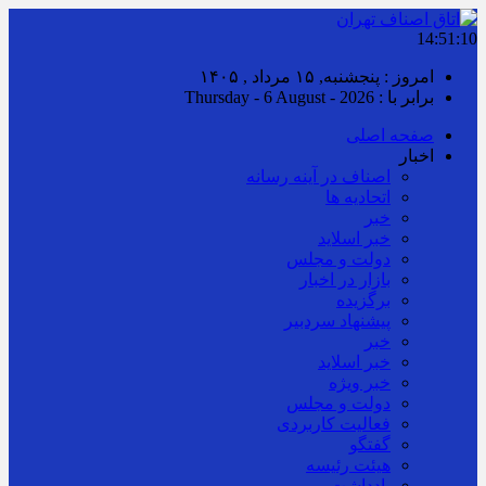
14:51:10
امروز : پنجشنبه, ۱۵ مرداد , ۱۴۰۵
برابر با : Thursday - 6 August - 2026
صفحه اصلی
اخبار
اصناف در آینه رسانه
اتحادیه ها
خبر
خبر اسلايد
دولت و مجلس
بازار در اخبار
برگزیده
پیشنهاد سردبیر
خبر
خبر اسلايد
خبر ویژه
دولت و مجلس
فعالیت کاربردی
گفتگو
هیئت رئیسه
یادداشت