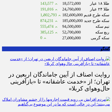
طلا ۱۸ عیار
18٫572٫000
143٫577
طلا ۲۴ عیار
24٫760٫000
191٫916
سکه طرح قدیم
182٫600٫000
1٫802٫793
سکه طرح جدید
185٫000٫000
874٫231
نیم سکه
94٫500٫000
555٫474
ربع سکه
52٫700٫000
385٫125
0
سکه گرمی
27٫000٫000
گفتگو
روایت اصناف از آیین جاماندگان اربعین در
تهران؛ از «خدمت عاشقانه» تا «بازآفرینی
حال‌وهوای کربلا»