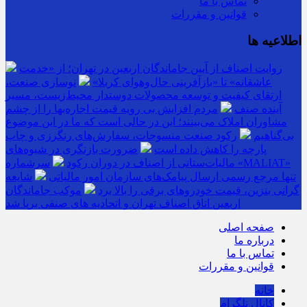
تماس با ما
قوانین و مقررات
اطلاعیه ها
روایت اصناف از آیین جاماندگان اربعین در تهران؛ از «خدمت
عاشقانه» تا «بازآفرینی حال‌وهوای کربلا»
نوسازی صنعت،
ارتقای کیفیت و توسعه محصولات دوستدار محیط‌زیست، مسیر
آینده صنف
مردم افزایش بی رویه قیمت اجاره‌بها را از چشم
مشاوران املاک می‌بینند؛ این در حالی است که ما در این موضوع
بی‌گناهیم
رکود صنعت منسوجات، سفارش‌های رنگرزی و چاپ
پارچه را کاهش داده است
ضرورت بازنگری در شیوه‌های
مالیات‌ستانی از اصناف در دوران رکود
سرشماره «MALIAT»
تنها مرجع رسمی ارسال پیامک‌های سازمان امور مالیاتی
شایعه
گرانی بنزین، قیمت خودروهای برقی را بالا برد
موکب جاماندگان
اربعین اتاق اصناف تهران و اتحادیه های صنفی برپا شد
صفحه اصلی
درباره ما
تماس با ما
قوانین و مقررات
خانه
کانال تلگرام