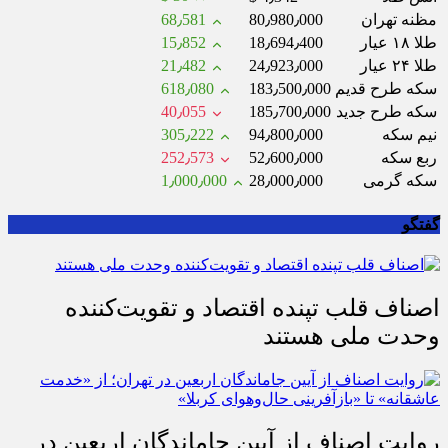
مظنه تهران
80٫980٫000
68٫581
طلا ۱۸ عیار
18٫694٫400
15٫852
طلا ۲۴ عیار
24٫923٫000
21٫482
سکه طرح قدیم
183٫500٫000
618٫080
سکه طرح جدید
185٫700٫000
40٫055
نیم سکه
94٫800٫000
305٫222
ربع سکه
52٫600٫000
252٫573
سکه گرمی
28٫000٫000
1٫000٫000
گفتگو
اصناف قلب تپنده اقتصاد و تقویت‌کننده
وحدت ملی هستند
روایت اصناف از آیین جاماندگان اربعین در