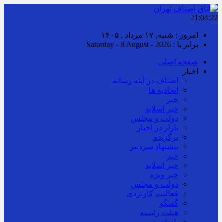
21:04:22
امروز : شنبه, ۱۷ مرداد , ۱۴۰۵
برابر با : Saturday - 8 August - 2026
صفحه اصلی
اخبار
اصناف در آینه رسانه
اتحادیه ها
خبر
خبر اسلايد
دولت و مجلس
بازار در اخبار
برگزیده
پیشنهاد سردبیر
خبر
خبر اسلايد
خبر ویژه
دولت و مجلس
فعالیت کاربردی
گفتگو
هیئت رئیسه
یادداشت