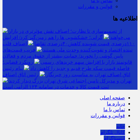
تماس با ما
قوانین و مقررات
اطلاعیه ها
از تصمیم‌سازی تا نظارت؛ اصناف نقش مؤثرتری در بازار
می‌خواهند
گرانی؛ خشکشویی‌ ها را هم زمین‌گیر کرد/ افزایش
۱۱۰درصدی قیمت شوینده کاهش۴۰درصدی تقاضا
اصناف قلب
تپنده اقتصاد و تقویت‌کننده وحدت ملی هستند
فریب قیمت‌های
پایین گوشی را نخورید/ حمایت بیشتر از حقوق مردم و فعالان
قانونمند بازار با افزایش سهم خریدهای رسمی
رویکرد قضایی؛
فاصله قیمت سکه طرح قدیم و جدید را کاهش داد
پیام رئیس
اتاق اصناف تهران به مناسبت روز خبرنگار
رئیس اتاق اصناف
تهران و مدیرکل تامین اجتماعی شرق تهران بزرگ دیدار کردند
ثبت قیمت کالا و خدمات در سامانه ۱۲۴ الزامی است
صفحه اصلی
درباره ما
تماس با ما
قوانین و مقررات
خانه
کانال تلگرام
اینستاگرام