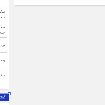
سکه
قدیم
سکه
جدی
نیم
ربع
سکه
گفت