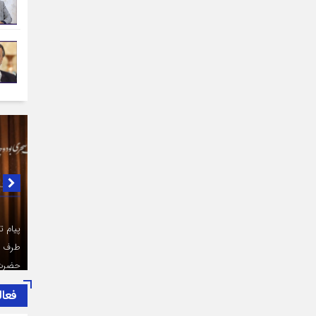
در لبی
پیام ت
طرف اص
حضرت آ
فعال