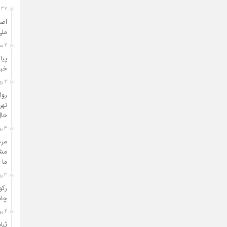
37 دقیقه قبل
اصن
ملی
2 ساعت قبل
پیا
خبر
2 روز قبل
روا
تهر
حال
3 روز قبل
مرد
مشا
ما 
3 روز قبل
رکو
چاپ
4 روز قبل
ثبا