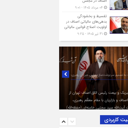
اصناف در مجلس
04 مرداد 1405 - 9:01
تقسیط و بخشودگی
بدهی‌های مالیاتی اصناف در
اولویت اصلاح قوانین مالیاتی
31 تیر 1405 - 9:25
ک به تصمیم سرنوشت‌ساز مجلس خبرگان رهبری؛
بریک و بیعت رئیس اتاق اصناف تهران از
ناف و بازاریان با مقام معظّم رهبری،
یت‌الله سید مجتبی خامنه‌ای (حفظه‌الله)
یت کاربردی