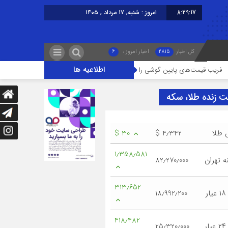
8:29:17
امروز : شنبه, ۱۷ مرداد , ۱۴۰۵
کل اخبار
2815
اخبار امروز :
6
اطلاعیه ها
‌های پایین گوشی را نخورید/ حمایت بیشتر از حقوق مردم و فعالان قانونمند بازار با 
ت زنده طلا، سکه
 طلا
$ 4٫342
$ 30
1٫358٫581
 تهران
82٫270٫000
313٫652
ر
18٫992٫200
418٫482
ر
25٫320٫000