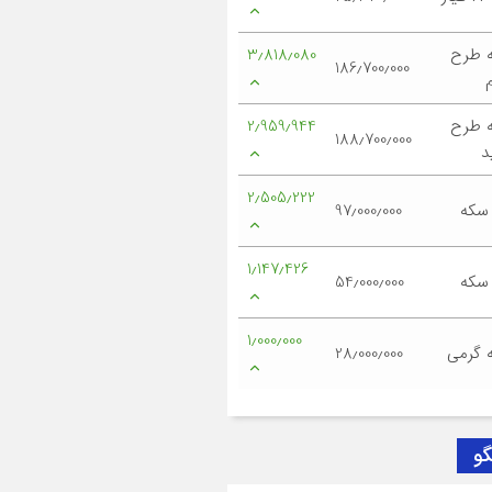
 طرح
3٫818٫080
186٫700٫000
 طرح
2٫959٫944
188٫700٫000
د
2٫505٫222
 سکه
97٫000٫000
1٫147٫426
 سکه
54٫000٫000
1٫000٫000
 گرمی
28٫000٫000
گو