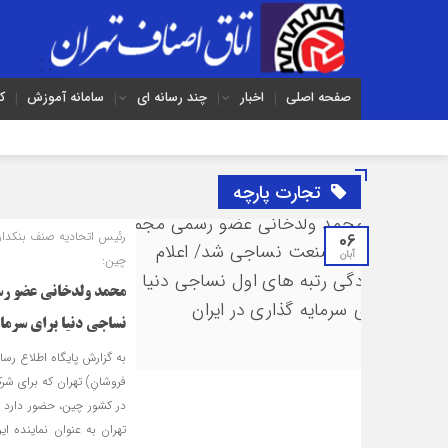
صفحه اصلی
اخبار
چند رسانه ای
سامانه آموزش
ک
تجارت پارچه
06
رئیس اتحادیه صنف بنکدار
آبان
چین:
محمد ولدخانی عضو رس
نساجی دنیا برای سرمای
به گزارش پایگاه اطلاع رس
فروشانِ) تهران که برای ش
در کشور چین، حضور دارد ب
تهران به عنوان نماینده ا