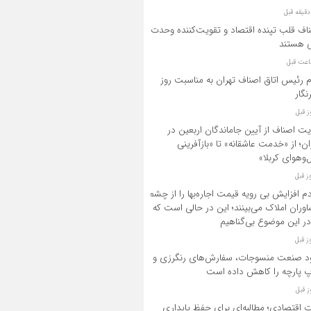
اف قلب تپنده اقتصاد و تقویت‌کننده وحدت
 هستند
م رئیس اتاق اصناف تهران به مناسبت روز
نگار
یت اصناف از آیین جاماندگان اربعین در
ان؛ از «خدمت عاشقانه» تا «بازآفرینی
‌وهوای کربلا»
م افزایش بی رویه قیمت اجاره‌بها را از چشم
وران املاک می‌بینند؛ این در حالی است که
در این موضوع بی‌گناهیم
د صنعت منسوجات، سفارش‌های رنگرزی و
 پارچه را کاهش داده است
ت اقتصادی؛ مطالبه‌ای برای حفظ پایداری