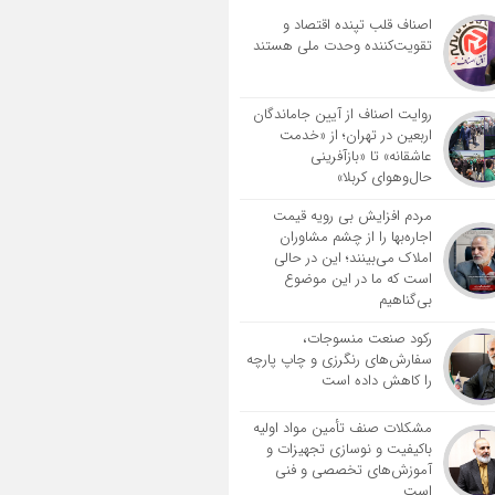
اصناف قلب تپنده اقتصاد و
تقویت‌کننده وحدت ملی هستند
روایت اصناف از آیین جاماندگان
اربعین در تهران؛ از «خدمت
عاشقانه» تا «بازآفرینی
حال‌وهوای کربلا»
مردم افزایش بی رویه قیمت
اجاره‌بها را از چشم مشاوران
املاک می‌بینند؛ این در حالی
است که ما در این موضوع
بی‌گناهیم
رکود صنعت منسوجات،
سفارش‌های رنگرزی و چاپ پارچه
را کاهش داده است
مشکلات صنف تأمین مواد اولیه
باکیفیت و نوسازی تجهیزات و
آموزش‌های تخصصی و فنی
است