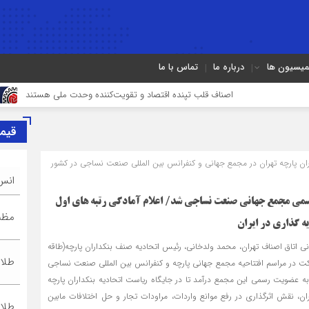
میسیون ها
درباره ما
تماس با ما
اصناف قلب تپنده اقتصاد و تقویت‌کننده وحدت ملی هستند
فریب قیمت
قیم
ان پارچه تهران در مجمع جهانی و کنفرانس بین المللی صنعت نساجی در کشور
انس
می مجمع جهانی صنعت نساجی شد/ اعلام آمادگی رتبه های اول
مظنه
ه گذاری در ایران
انی اتاق اصناف تهران، محمد ولدخانی، رئیس اتحادیه صنف بنکداران پارچه(طاقه
طلا ۱۸ عیا
رکت در مراسم افتتاحیه مجمع جهانی پارچه و کنفرانس بین المللی صنعت نساجی
ه عضویت رسمی این مجمع درآمد تا در جایگاه ریاست اتحادیه بنکداران پارچه
یران، نقش اثرگذاری در رفع موانع واردات، مراودات تجار و حل اختلافات مابین
طلا ۲۴ عیا