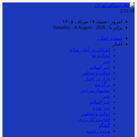
2:51:19
امروز : شنبه, ۱۷ مرداد , ۱۴۰۵
برابر با : Saturday - 8 August - 2026
صفحه اصلی
اخبار
اصناف در آینه رسانه
اتحادیه ها
خبر
خبر اسلايد
دولت و مجلس
بازار در اخبار
برگزیده
پیشنهاد سردبیر
خبر
خبر اسلايد
خبر ویژه
دولت و مجلس
فعالیت کاربردی
گفتگو
هیئت رئیسه
یادداشت