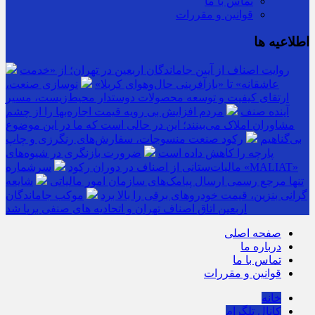
تماس با ما
قوانین و مقررات
اطلاعیه ها
روایت اصناف از آیین جاماندگان اربعین در تهران؛ از «خدمت
عاشقانه» تا «بازآفرینی حال‌وهوای کربلا»
نوسازی صنعت،
ارتقای کیفیت و توسعه محصولات دوستدار محیط‌زیست، مسیر
آینده صنف
مردم افزایش بی رویه قیمت اجاره‌بها را از چشم
مشاوران املاک می‌بینند؛ این در حالی است که ما در این موضوع
بی‌گناهیم
رکود صنعت منسوجات، سفارش‌های رنگرزی و چاپ
پارچه را کاهش داده است
ضرورت بازنگری در شیوه‌های
مالیات‌ستانی از اصناف در دوران رکود
سرشماره «MALIAT»
تنها مرجع رسمی ارسال پیامک‌های سازمان امور مالیاتی
شایعه
گرانی بنزین، قیمت خودروهای برقی را بالا برد
موکب جاماندگان
اربعین اتاق اصناف تهران و اتحادیه های صنفی برپا شد
صفحه اصلی
درباره ما
تماس با ما
قوانین و مقررات
خانه
کانال تلگرام