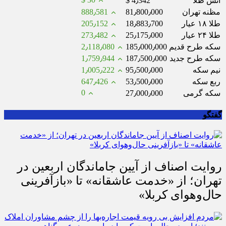
انس طلا
$ 4٫342
مظنه تهران
81٫800٫000
888٫581
طلا ۱۸ عیار
18٫883٫700
205٫152
طلا ۲۴ عیار
25٫175٫000
273٫482
سکه طرح قدیم
185٫000٫000
2٫118٫080
سکه طرح جدید
187٫500٫000
1٫759٫944
نیم سکه
95٫500٫000
1٫005٫222
ربع سکه
53٫500٫000
647٫426
0
سکه گرمی
27٫000٫000
گفتگو
روایت اصناف از آیین جاماندگان اربعین در
تهران؛ از «خدمت عاشقانه» تا «بازآفرینی
حال‌وهوای کربلا»