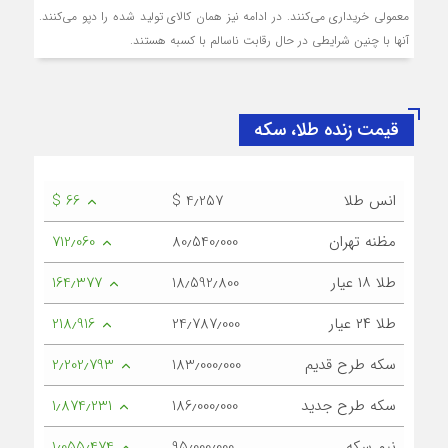
معمولی خریداری می‌کنند. در ادامه نیز همان کالای تولید شده را دپو می‌کنند.
آنها با چنین شرایطی در حال رقابت ناسالم با کسبه هستند.
قیمت زنده طلا، سکه
انس طلا
$ 4٫257
$ 66
مظنه تهران
80٫540٫000
712٫060
طلا ۱۸ عیار
18٫592٫800
164٫377
طلا ۲۴ عیار
24٫787٫000
218٫916
سکه طرح قدیم
183٫000٫000
2٫202٫793
سکه طرح جدید
186٫000٫000
1٫874٫231
نیم سکه
95٫000٫000
1٫055٫474