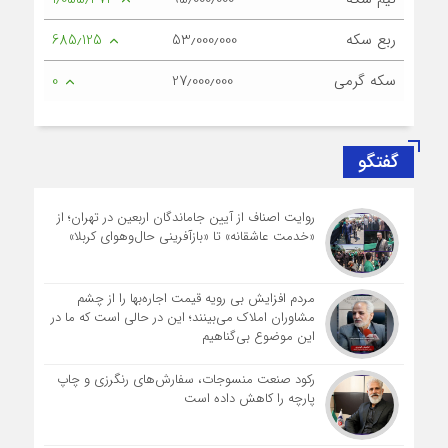
ربع سکه
53٫000٫000
685٫125
سکه گرمی
27٫000٫000
0
گفتگو
روایت اصناف از آیین جاماندگان اربعین در تهران؛ از
«خدمت عاشقانه» تا «بازآفرینی حال‌وهوای کربلا»
مردم افزایش بی رویه قیمت اجاره‌بها را از چشم
مشاوران املاک می‌بینند؛ این در حالی است که ما در
این موضوع بی‌گناهیم
رکود صنعت منسوجات، سفارش‌های رنگرزی و چاپ
پارچه را کاهش داده است