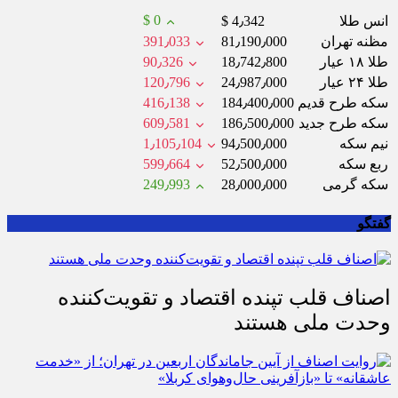
$ 0
انس طلا
$ 4٫342
مظنه تهران
81٫190٫000
391٫033
طلا ۱۸ عیار
18٫742٫800
90٫326
طلا ۲۴ عیار
24٫987٫000
120٫796
سکه طرح قدیم
184٫400٫000
416٫138
سکه طرح جدید
186٫500٫000
609٫581
نیم سکه
94٫500٫000
1٫105٫104
ربع سکه
52٫500٫000
599٫664
سکه گرمی
28٫000٫000
249٫993
گفتگو
اصناف قلب تپنده اقتصاد و تقویت‌کننده
وحدت ملی هستند