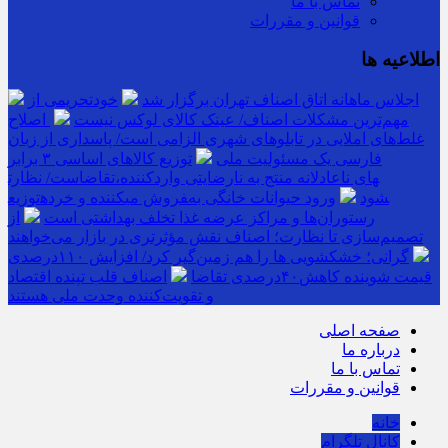
تماس با ما
قوانین و مقررات
اطلاعیه ها
اجلاس ماهانه اتاق اصناف تهران برگزار شد
خودتحریمی از
مهم‌ترین مشکلات اصناف/ عینک کالای لوکس نیست
اصلاح
غلط‌های املایی در تابلوهای شهری الزامی است/ پاسداری از زبان
فارسی یک مسئولیت ملی
توزیع کالاهای اساسی ۳ برابر
تقاضاست/ نظارت‎های ناعادلانه منتج به نارضایتی واردکننده،
توزیع‎کننده و خرده‎فروش می‎شود
ورود حیوانات خانگی به
رستوران‌ها و مراکز عرضه غذا تخلف بهداشتی است
از
تصمیم‌سازی تا نظارت؛ اصناف نقش مؤثرتری در بازار می‌خواهند
گرانی؛ خشکشویی‌ ها را هم زمین‌گیر کرد/ افزایش ۱۱۰درصدی
قیمت شوینده کاهش۴۰درصدی تقاضا
اصناف قلب تپنده اقتصاد
و تقویت‌کننده وحدت ملی هستند
صفحه اصلی
درباره ما
تماس با ما
قوانین و مقررات
خانه
کانال تلگرام