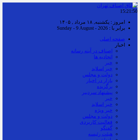
15:21:50
امروز : یکشنبه, ۱۸ مرداد , ۱۴۰۵
برابر با : Sunday - 9 August - 2026
صفحه اصلی
اخبار
اصناف در آینه رسانه
اتحادیه ها
خبر
خبر اسلايد
دولت و مجلس
بازار در اخبار
برگزیده
پیشنهاد سردبیر
خبر
خبر اسلايد
خبر ویژه
دولت و مجلس
فعالیت کاربردی
گفتگو
هیئت رئیسه
یادداشت