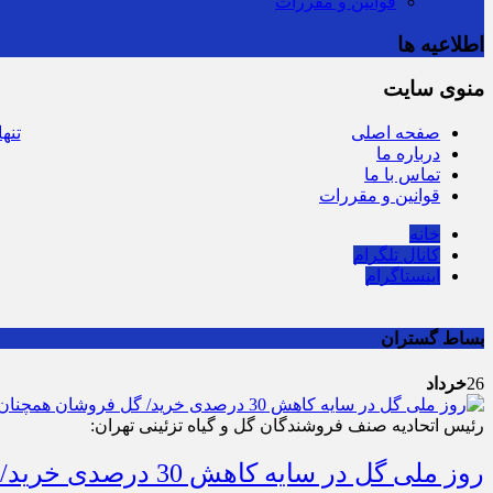
قوانین و مقررات
اطلاعیه ها
منوی
سایت
سرشماره «MALIAT» تنها مرجع رسمی ارسال پیامک‌های سازمان امور مالیاتی
صفحه اصلی
درباره ما
تماس با ما
قوانین و مقررات
خانه
کانال تلگرام
اینستاگرام
بساط گستران
26
خرداد
رئیس اتحادیه صنف فروشندگان گل و گیاه تزئینی تهران: