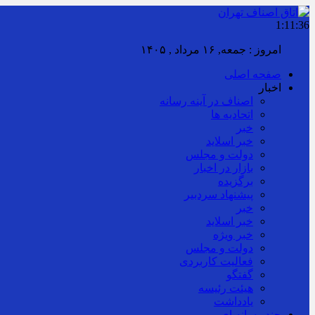
1:11:38
برابر با : Friday - 7 August - 2026
صفحه اصلی
اخبار
اصناف در آینه رسانه
اتحادیه ها
خبر
خبر اسلايد
دولت و مجلس
بازار در اخبار
برگزیده
پیشنهاد سردبیر
خبر
خبر اسلايد
خبر ویژه
دولت و مجلس
فعالیت کاربردی
گفتگو
هیئت رئیسه
یادداشت
چند رسانه ای