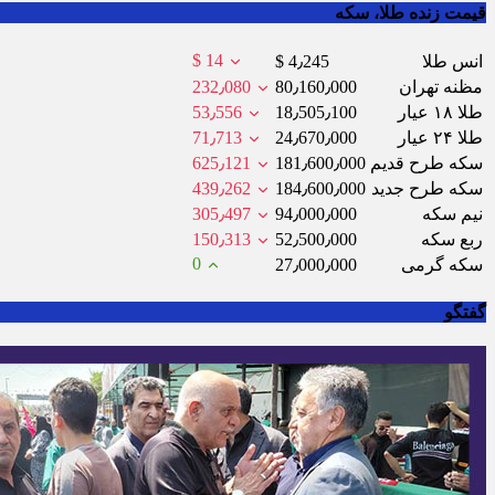
قیمت زنده طلا، سکه
$ 14
انس طلا
$ 4٫245
مظنه تهران
80٫160٫000
232٫080
طلا ۱۸ عیار
18٫505٫100
53٫556
طلا ۲۴ عیار
24٫670٫000
71٫713
سکه طرح قدیم
181٫600٫000
625٫121
سکه طرح جدید
184٫600٫000
439٫262
نیم سکه
94٫000٫000
305٫497
ربع سکه
52٫500٫000
150٫313
0
سکه گرمی
27٫000٫000
گفتگو