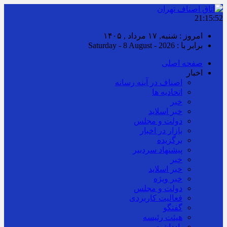
21:15:52
امروز : شنبه, ۱۷ مرداد , ۱۴۰۵
برابر با : Saturday - 8 August - 2026
صفحه اصلی
اخبار
اصناف در آینه رسانه
اتحادیه ها
خبر
خبر اسلايد
دولت و مجلس
بازار در اخبار
برگزیده
پیشنهاد سردبیر
خبر
خبر اسلايد
خبر ویژه
دولت و مجلس
فعالیت کاربردی
گفتگو
هیئت رئیسه
یادداشت