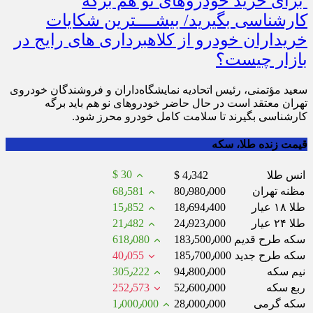
برای خرید خودروهای نو هم برگه
کارشناسی بگیرید/ بیشــــترین شکایات
خریداران خودرو از کلاهبرداری‌ های رایج در
بازار چیست؟
سعید مؤتمنی، رئیس اتحادیه نمایشگاه‌داران و فروشندگان خودروی
تهران معتقد است در حال حاضر خودروهای نو هم باید برگه
کارشناسی بگیرند تا سلامت کامل خودرو محرز شود.
قیمت زنده طلا، سکه
$ 30
انس طلا
$ 4٫342
مظنه تهران
80٫980٫000
68٫581
طلا ۱۸ عیار
18٫694٫400
15٫852
طلا ۲۴ عیار
24٫923٫000
21٫482
سکه طرح قدیم
183٫500٫000
618٫080
سکه طرح جدید
185٫700٫000
40٫055
نیم سکه
94٫800٫000
305٫222
ربع سکه
52٫600٫000
252٫573
سکه گرمی
28٫000٫000
1٫000٫000