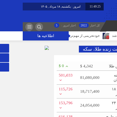
11:49:25
امروز : یکشنبه, ۱۸ مرداد , ۱۴۰۵
کل اخبار
2822
اخبار امروز :
5
اطلاعیه ها
خودتحریمی از مهم‌ترین مشکلات اصناف/ عینک کالای لوکس نیست
اصلاح 
ت زنده طلا، سکه
$ 0
 طلا
$ 4٫342
ه
501٫033
81٫080٫000
ن
طلا ۱۸
115٫726
18٫717٫400
طلا ۲۴
153٫796
24٫954٫000
 طرح
616٫138