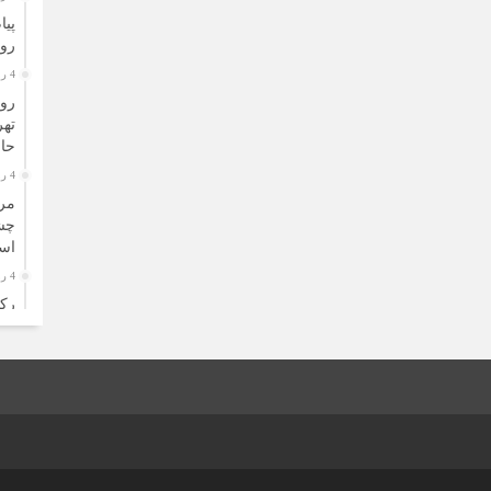
پیا
روز
4 روز قبل
روا
تهر
حال
4 روز قبل
مرد
چشم
است
4 روز قبل
رک
رنگ
6 روز قبل
ثبا
کس
6 روز قبل
ارت
و 