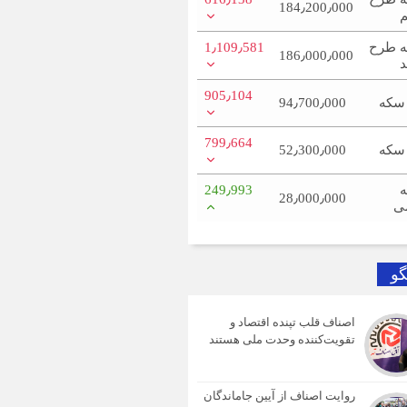
184٫200٫000
م
 طرح
1٫109٫581
186٫000٫000
د
905٫104
 سکه
94٫700٫000
799٫664
 سکه
52٫300٫000
249٫993
28٫000٫000
ی
گو
اصناف قلب تپنده اقتصاد و
تقویت‌کننده وحدت ملی هستند
روایت اصناف از آیین جاماندگان