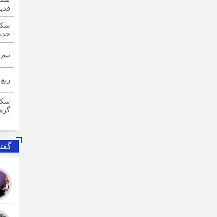
قدی
سکه
جدی
نیم
ربع
سکه
گرم
گفت