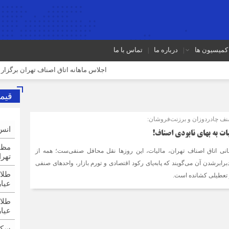
کمیسیون ها
درباره ما
تماس با ما
اجلاس ماهانه اتاق اصناف تهران برگزار شد
قیم
 صنف چادردوزان و برزنت‌فروشان:
انس
ات به بهای نابودی اصناف!
مظن
سانی اتاق اصناف تهران، مالیات، این روزها نقل محافل صنفی‌ست؛ همه از
تهرا
رابرشدن آن می‌گویند که پابه‌پای رکود اقتصادی و تورم بازار، واحدهای صنفی
 تعطیلی کشانده است.
عیار
عیار
سکه