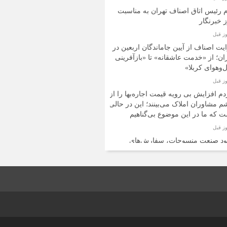
م رئیس اتاق اصناف تهران به مناسبت
 خبرنگار
یت اصناف از آیین جاماندگان اربعین در
ان؛ از «خدمت عاشقانه» تا «بازآفرینی
‌وهوای کربلا»
م افزایش بی رویه قیمت اجاره‌بها را از
 مشاوران املاک می‌بینند؛ این در حالی
 که ما در این موضوع بی‌گناهیم
ود صنعت منسوجات، سفارش‌های
رزی و چاپ پارچه را کاهش داده است
ت اقتصادی؛ مطالبه‌ای برای حفظ پایداری
ب‌وکار و معیشت مردم
قای کیفیت، ساماندهی واحدهای غیرمجاز
توسعه فروش نوین، ضرورت امروز صنف