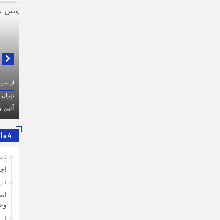
در لبی
از سوی اتاق اصناف تهران، بسیج اصناف و هیات امنای بازار
تهران برگزار شد:
پیام ت
طرف ا
حضرت آ
فعا
2 ساعت قبل
اجل
آئین بزرگداشت قائد شهید امت
1 روز قبل
اصن
وح
1 روز قبل