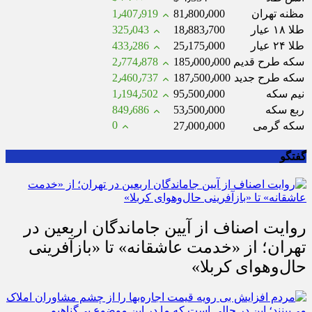
مظنه تهران
81٫800٫000
1٫407٫919
طلا ۱۸ عیار
18٫883٫700
325٫043
طلا ۲۴ عیار
25٫175٫000
433٫286
سکه طرح قدیم
185٫000٫000
2٫774٫878
سکه طرح جدید
187٫500٫000
2٫460٫737
نیم سکه
95٫500٫000
1٫194٫502
ربع سکه
53٫500٫000
849٫686
0
سکه گرمی
27٫000٫000
گفتگو
روایت اصناف از آیین جاماندگان اربعین در
تهران؛ از «خدمت عاشقانه» تا «بازآفرینی
حال‌وهوای کربلا»