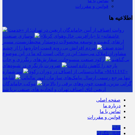
تماس با ما
قوانین و مقررات
اطلاعیه ها
روایت اصناف از آیین جاماندگان اربعین در تهران؛ از «خدمت
عاشقانه» تا «بازآفرینی حال‌وهوای کربلا»
نوسازی صنعت،
ارتقای کیفیت و توسعه محصولات دوستدار محیط‌زیست، مسیر
آینده صنف
مردم افزایش بی رویه قیمت اجاره‌بها را از چشم
مشاوران املاک می‌بینند؛ این در حالی است که ما در این موضوع
بی‌گناهیم
رکود صنعت منسوجات، سفارش‌های رنگرزی و چاپ
پارچه را کاهش داده است
ضرورت بازنگری در شیوه‌های
مالیات‌ستانی از اصناف در دوران رکود
سرشماره «MALIAT»
تنها مرجع رسمی ارسال پیامک‌های سازمان امور مالیاتی
شایعه
گرانی بنزین، قیمت خودروهای برقی را بالا برد
موکب جاماندگان
اربعین اتاق اصناف تهران و اتحادیه های صنفی برپا شد
صفحه اصلی
درباره ما
تماس با ما
قوانین و مقررات
خانه
کانال تلگرام