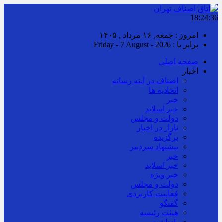
18:24:37
امروز : جمعه, ۱۶ مرداد , ۱۴۰۵
برابر با : Friday - 7 August - 2026
صفحه اصلی
اخبار
اصناف در آینه رسانه
اتحادیه ها
خبر
خبر اسلايد
دولت و مجلس
بازار در اخبار
برگزیده
پیشنهاد سردبیر
خبر
خبر اسلايد
خبر ویژه
دولت و مجلس
فعالیت کاربردی
گفتگو
هیئت رئیسه
یادداشت