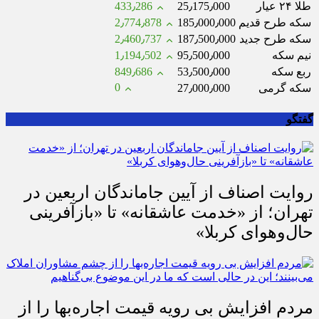
طلا ۲۴ عیار
25٫175٫000
433٫286
سکه طرح قدیم
185٫000٫000
2٫774٫878
سکه طرح جدید
187٫500٫000
2٫460٫737
نیم سکه
95٫500٫000
1٫194٫502
ربع سکه
53٫500٫000
849٫686
0
سکه گرمی
27٫000٫000
گفتگو
روایت اصناف از آیین جاماندگان اربعین در
تهران؛ از «خدمت عاشقانه» تا «بازآفرینی
حال‌وهوای کربلا»
مردم افزایش بی رویه قیمت اجاره‌بها را از