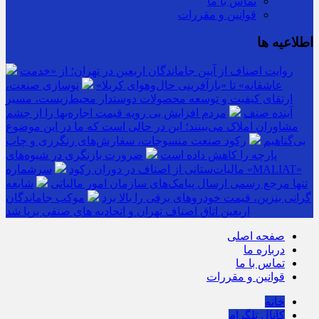
تماس با ما
قوانین و مقررات
اطلاعیه ها
روایت اصناف از آیین جاماندگان اربعین در تهران؛ از «خدمت
عاشقانه» تا «بازآفرینی حال‌وهوای کربلا»
نوسازی صنعت،
ارتقای کیفیت و توسعه محصولات دوستدار محیط‌زیست، مسیر
آینده صنف
مردم افزایش بی رویه قیمت اجاره‌بها را از چشم
مشاوران املاک می‌بینند؛ این در حالی است که ما در این موضوع
بی‌گناهیم
رکود صنعت منسوجات، سفارش‌های رنگرزی و چاپ
پارچه را کاهش داده است
ضرورت بازنگری در شیوه‌های
مالیات‌ستانی از اصناف در دوران رکود
سرشماره «MALIAT»
تنها مرجع رسمی ارسال پیامک‌های سازمان امور مالیاتی
شایعه
گرانی بنزین، قیمت خودروهای برقی را بالا برد
موکب جاماندگان
اربعین اتاق اصناف تهران و اتحادیه های صنفی برپا شد
صفحه اصلی
درباره ما
تماس با ما
قوانین و مقررات
خانه
کانال تلگرام