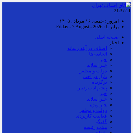
21:37:11
امروز : جمعه, ۱۶ مرداد , ۱۴۰۵
برابر با : Friday - 7 August - 2026
صفحه اصلی
اخبار
اصناف در آینه رسانه
اتحادیه ها
خبر
خبر اسلايد
دولت و مجلس
بازار در اخبار
برگزیده
پیشنهاد سردبیر
خبر
خبر اسلايد
خبر ویژه
دولت و مجلس
فعالیت کاربردی
گفتگو
هیئت رئیسه
یادداشت