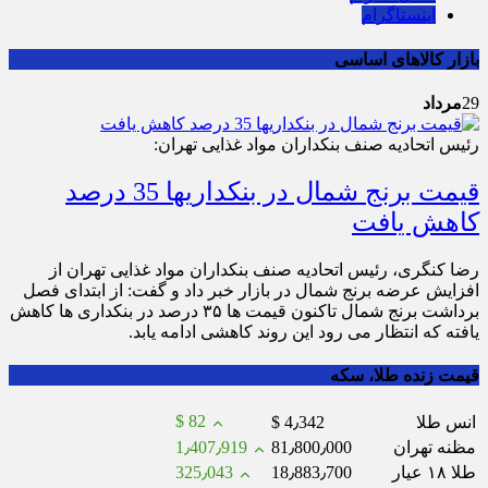
اینستاگرام
بازار کالاهای اساسی
29
مرداد
رئیس اتحادیه صنف بنکداران مواد غذایی تهران:
قیمت برنج شمال در بنکداری‎ها 35 درصد
کاهش یافت
رضا کنگری، رئیس اتحادیه صنف بنکداران مواد غذایی تهران از
افزایش عرضه برنج شمال در بازار خبر داد و گفت: از ابتدای فصل
برداشت برنج شمال تاکنون قیمت ها ۳۵ درصد در بنکداری ها کاهش
یافته که انتظار می رود این روند کاهشی ادامه یابد.
قیمت زنده طلا، سکه
$ 82
انس طلا
$ 4٫342
مظنه تهران
81٫800٫000
1٫407٫919
طلا ۱۸ عیار
18٫883٫700
325٫043