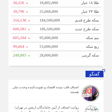
طلا ۱۸ عیار
18٫802٫900
30٫226
طلا ۲۴ عیار
25٫068٫000
39٫796
سکه طرح قدیم
184٫500٫000
316٫138
سکه طرح جدید
186٫500٫000
609٫581
نیم سکه
95٫000٫000
605٫104
ربع سکه
53٫000٫000
99٫664
سکه گرمی
28٫000٫000
249٫993
گفتگو
اصناف قلب تپنده اقتصاد و تقویت‌کننده وحدت ملی
هستند
روایت اصناف از آیین جاماندگان اربعین در تهران؛