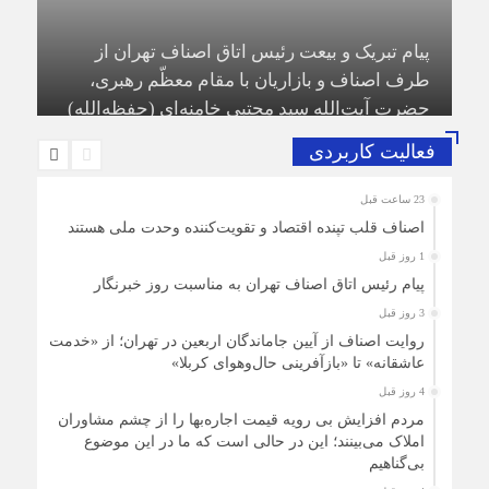
پیام تبریک و بیعت رئیس اتاق اصناف تهران از
د:
طرف اصناف و بازاریان با مقام معظّم رهبری،
حضرت آیت‌الله سید مجتبی خامنه‌ای (حفظه‌الله)
فعالیت کاربردی
23 ساعت قبل
اصناف قلب تپنده اقتصاد و تقویت‌کننده وحدت ملی هستند
1 روز قبل
پیام رئیس اتاق اصناف تهران به مناسبت روز خبرنگار
3 روز قبل
روایت اصناف از آیین جاماندگان اربعین در تهران؛ از «خدمت
عاشقانه» تا «بازآفرینی حال‌وهوای کربلا»
4 روز قبل
مردم افزایش بی رویه قیمت اجاره‌بها را از چشم مشاوران
املاک می‌بینند؛ این در حالی است که ما در این موضوع
بی‌گناهیم