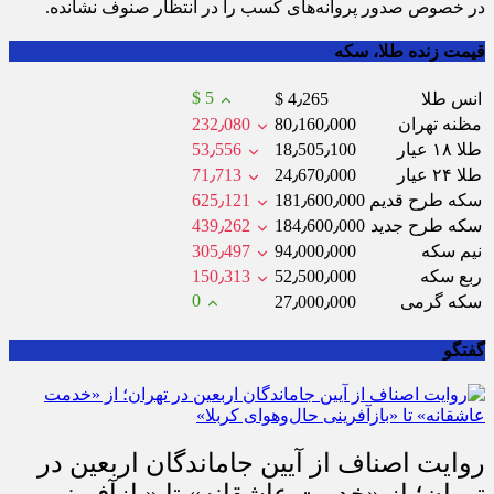
در خصوص صدور پروانه‌های کسب را در انتظار صنوف نشانده.
قیمت زنده طلا، سکه
$ 5
انس طلا
$ 4٫265
مظنه تهران
80٫160٫000
232٫080
طلا ۱۸ عیار
18٫505٫100
53٫556
طلا ۲۴ عیار
24٫670٫000
71٫713
سکه طرح قدیم
181٫600٫000
625٫121
سکه طرح جدید
184٫600٫000
439٫262
نیم سکه
94٫000٫000
305٫497
ربع سکه
52٫500٫000
150٫313
0
سکه گرمی
27٫000٫000
گفتگو
روایت اصناف از آیین جاماندگان اربعین در
تهران؛ از «خدمت عاشقانه» تا «بازآفرینی