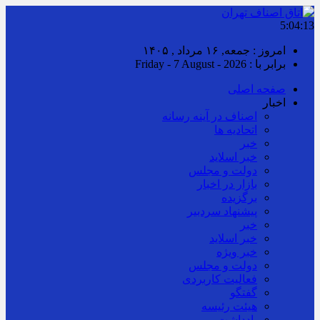
5:04:13
امروز : جمعه, ۱۶ مرداد , ۱۴۰۵
برابر با : Friday - 7 August - 2026
صفحه اصلی
اخبار
اصناف در آینه رسانه
اتحادیه ها
خبر
خبر اسلايد
دولت و مجلس
بازار در اخبار
برگزیده
پیشنهاد سردبیر
خبر
خبر اسلايد
خبر ویژه
دولت و مجلس
فعالیت کاربردی
گفتگو
هیئت رئیسه
یادداشت