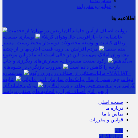
تماس با ما
قوانین و مقررات
اطلاعیه ها
روایت اصناف از آیین جاماندگان اربعین در تهران؛ از «خدمت
عاشقانه» تا «بازآفرینی حال‌وهوای کربلا»
نوسازی صنعت،
ارتقای کیفیت و توسعه محصولات دوستدار محیط‌زیست، مسیر
آینده صنف
مردم افزایش بی رویه قیمت اجاره‌بها را از چشم
مشاوران املاک می‌بینند؛ این در حالی است که ما در این موضوع
بی‌گناهیم
رکود صنعت منسوجات، سفارش‌های رنگرزی و چاپ
پارچه را کاهش داده است
ضرورت بازنگری در شیوه‌های
مالیات‌ستانی از اصناف در دوران رکود
سرشماره «MALIAT»
تنها مرجع رسمی ارسال پیامک‌های سازمان امور مالیاتی
شایعه
گرانی بنزین، قیمت خودروهای برقی را بالا برد
موکب جاماندگان
اربعین اتاق اصناف تهران و اتحادیه های صنفی برپا شد
صفحه اصلی
درباره ما
تماس با ما
قوانین و مقررات
خانه
کانال تلگرام