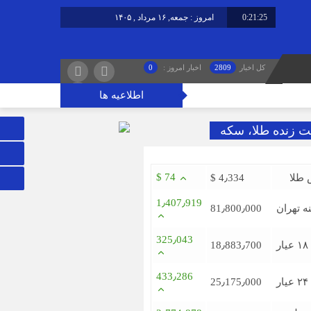
0:21:25
امروز : جمعه, ۱۶ مرداد , ۱۴۰۵
برابر با : Friday - 7 August - 2026
کل اخبار
2809
اخبار امروز :
0
اطلاعیه ها
ت زنده طلا، سکه
$ 74
 طلا
$ 4٫334
1٫407٫919
ه تهران
81٫800٫000
325٫043
ر
18٫883٫700
433٫286
ر
25٫175٫000