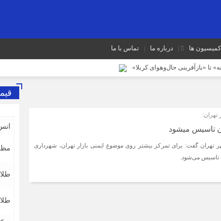
کمیسیون ها
درباره ما
تماس با ما
» تا «بازآفرینی حال‌وهوای کربلا»
ست، مسیر آینده صنف
قیم
بینند؛ این در حالی است که ما در این موضوع بی‌گناهیم
تهران:
داده است
ضرورت بازنگری در شیوه‌های مالیات‌ستانی از اصناف در دوران رکود
انس
تاسیس می‎شود
شایعه گرانی بنزین، قیمت خودروهای برقی را بالا برد
تهران گفت: برای تمرکز بیشتر روی موضوع ایمنی بازار تهران، شهرداری
مظن
 شد
 تاسیس می‌شود.
طلا ۱۸ عیا
طلا ۲۴ عیا