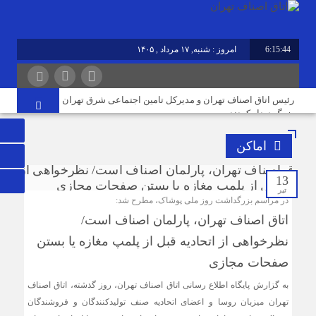
6:15:44
امروز : شنبه, ۱۷ مرداد , ۱۴۰۵
برابر با : Saturday - 8 August - 2026
رئیس اتاق اصناف تهران و مدیرکل تامین اجتماعی شرق تهران
بزرگ دیدار کردند
ثبت قیمت کالا و خدمات در سامانه ۱۲۴ الزامی است
اماکن
روایت اصناف از آیین جاماندگان اربعین در تهران؛ از «خدمت
عاشقانه» تا «بازآفرینی حال‌وهوای کربلا»
13
تیر
در مراسم بزرگداشت روز ملی پوشاک، مطرح شد:
نوسازی صنعت، ارتقای کیفیت و توسعه محصولات دوستدار
اتاق اصناف تهران، پارلمان اصناف است/
محیط‌زیست، مسیر آینده صنف
نظرخواهی از اتحادیه قبل از پلمپ مغازه یا بستن
صفحات مجازی
مردم افزایش بی رویه قیمت اجاره‌بها را از چشم مشاوران
املاک می‌بینند؛ این در حالی است که ما در این موضوع
به گزارش پایگاه اطلاع رسانی اتاق اصناف تهران، روز گذشته، اتاق اصناف
بی‌گناهیم
تهران میزبان روسا و اعضای اتحادیه صنف تولیدکنندگان و فروشندگان