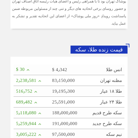
پوشاک تهران بود تا با همراهی رئیس و اعضای هیات رئیسه اتاق اصناف تهران
و حضور روسای برخی اتحادیه های دیگر و تنی چند از مسئولین مربوطه ضمن
رکود صنعت منسوجات، سفارش‌های رنگرزی و چاپ پارچه را
کاهش داده است
پاسداشت رویدادِ «روز ملی پوشاک» از اعضای این اتحادیه تقدیر و تشکر به
عمل بیاید.
ضرورت بازنگری در شیوه‌های مالیات‌ستانی از اصناف در دوران
رکود
قیمت زنده طلا، سکه
سرشماره «MALIAT» تنها مرجع رسمی ارسال پیامک‌های
سازمان امور مالیاتی
$ 30
انس طلا
$ 4٫342
مظنه تهران
83٫150٫000
2٫238٫581
طلا ۱۸ عیار
19٫195٫300
516٫752
طلا ۲۴ عیار
25٫591٫000
689٫482
سکه طرح قدیم
188٫000٫000
5٫118٫080
سکه طرح جدید
191٫000٫000
5٫259٫944
نیم سکه
97٫500٫000
3٫005٫222