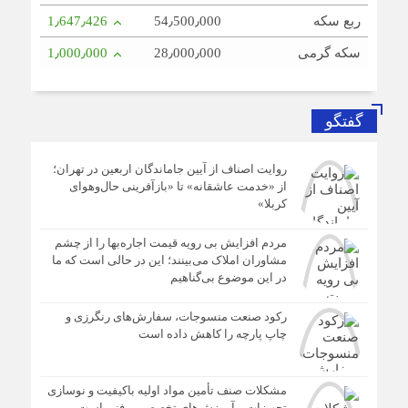
ربع سکه
54٫500٫000
1٫647٫426
سکه گرمی
28٫000٫000
1٫000٫000
گفتگو
روایت اصناف از آیین جاماندگان اربعین در تهران؛
از «خدمت عاشقانه» تا «بازآفرینی حال‌وهوای
کربلا»
مردم افزایش بی رویه قیمت اجاره‌بها را از چشم
مشاوران املاک می‌بینند؛ این در حالی است که ما
در این موضوع بی‌گناهیم
رکود صنعت منسوجات، سفارش‌های رنگرزی و
چاپ پارچه را کاهش داده است
مشکلات صنف تأمین مواد اولیه باکیفیت و نوسازی
تجهیزات و آموزش‌های تخصصی و فنی است