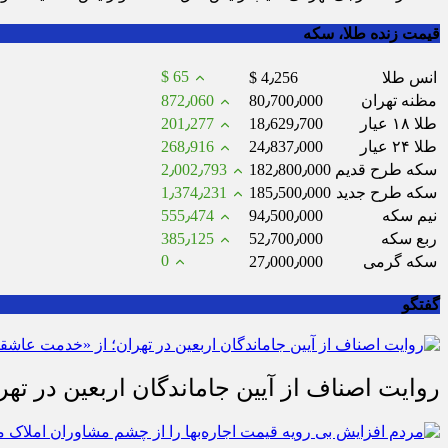
قیمت زنده طلا، سکه
$ 65
انس طلا
$ 4٫256
مظنه تهران
80٫700٫000
872٫060
طلا ۱۸ عیار
18٫629٫700
201٫277
طلا ۲۴ عیار
24٫837٫000
268٫916
سکه طرح قدیم
182٫800٫000
2٫002٫793
سکه طرح جدید
185٫500٫000
1٫374٫231
نیم سکه
94٫500٫000
555٫474
ربع سکه
52٫700٫000
385٫125
0
سکه گرمی
27٫000٫000
گفتگو
روایت اصناف از آیین جاماندگان اربعین در تهر