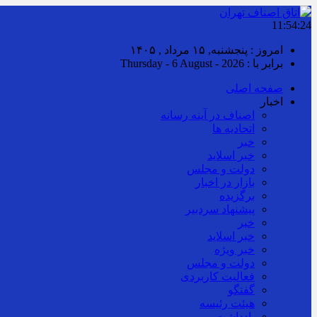
11:54:25
امروز : پنجشنبه, ۱۵ مرداد , ۱۴۰۵
برابر با : Thursday - 6 August - 2026
صفحه اصلی
اخبار
اصناف در آینه رسانه
اتحادیه ها
خبر
خبر اسلايد
دولت و مجلس
بازار در اخبار
برگزیده
پیشنهاد سردبیر
خبر
خبر اسلايد
خبر ویژه
دولت و مجلس
فعالیت کاربردی
گفتگو
هیئت رئیسه
یادداشت