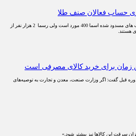
نادر بذرافشان، رئیس کارگروه تخصصی طلا و جواهر و رئیس اتحادیه صنف سازندگان و فروشندگان طلا و جواهر، نقره و سکه تهران: حساب های مسدود شده اسما 400 مورد است ولی رسما 2 هزار نفر از
 هستند.
انه تهران با تایید کاهش ۱۵ درصدی واردات لپتاپ در مقایسه با دوره قبل گفت: اگر وزارت صنعت، معدن و تجارت به توصیه‌های
ان سرقت این کالاها نیز بیشتر شود.»