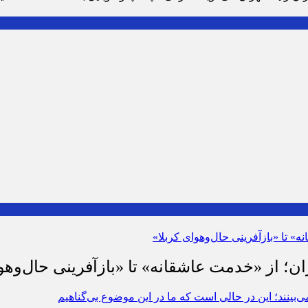
ان؛ از «خدمت عاشقانه» تا «بازآفرینی حال‌وهو