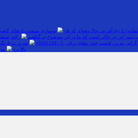
انه» تا «بازآفرینی حال‌وهوای کربلا»
نوسازی صنعت، ارتقای کیفی
بینند؛ این در حالی است که ما در این موضوع بی‌گناهیم
رکود صنعت
گرانی بنزین، قیمت خودروهای برقی را
ضرورت بازنگری
بالا برد
موک