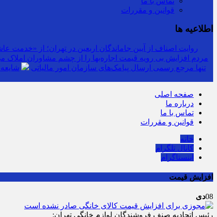
تماس با ما
قوانین و مقررات
اطلاعیه ها
روایت اصناف از آیین جاماندگان اربعین در تهران؛ از «خدمت عاشق
مردم افزایش بی رویه قیمت اجاره‌بها را از چشم مشاوران املاک می‌
سرشماره «MALIAT» تنها مرجع رسمی ارسال پیامک‌های سازمان امور مالیاتی
شایعه 
صفحه اصلی
درباره ما
تماس با ما
قوانین و مقررات
خانه
کانال تلگرام
اینستاگرام
افزایش قیمت
08
دی
رئیس اتحادیه صنف فروشندگان لوازم خانگی تهران: