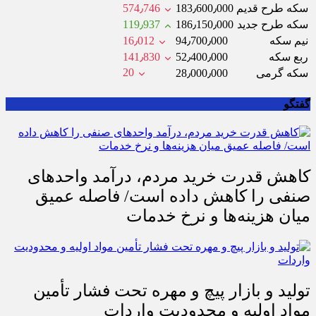
سکه طرح قدیم
183٫600٫000
574٫746
سکه طرح جدید
186٫150٫000
119٫937
نیم سکه
94٫700٫000
16٫012
ربع سکه
52٫400٫000
141٫830
20
سکه گرمی
28٫000٫000
گفتگو
کاهش قدرت خرید مردم، درآمد واحدهای
صنفی را کاهش داده است/ فاصله عمیق
میان هزینه‌ها و نرخ خدمات
تولید و بازار پیچ و مهره تحت فشار تأمین
مواد اولیه و محدودیت واردات