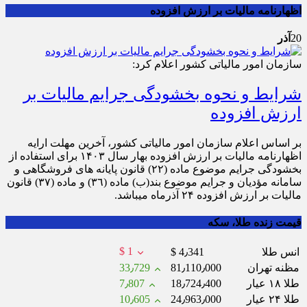
اظهارنامه مالیات بر ارزش افزوده
20
آذر
سازمان امور مالیاتی کشور اعلام کرد:
شرایط و نحوه بخشودگی جرایم مالیات بر
ارزش افزوده
بر اساس اعلام سازمان امور مالیاتی کشور، آخرین مهلت ارایه
اظهارنامه مالیات بر ارزش افزوده بهار سال ۱۴۰۳ برای استفاده از
بخشودگی جرایم موضوع ماده (۲۲) قانون پایانه های فروشگاهی و
سامانه مؤدیان و جرایم موضوع بند(ب) ماده (٣٦) و ماده (۳۷) قانون
مالیات بر ارزش افزوده ۲۴ آذرماه می‎باشد.
قیمت زنده طلا، سکه
$ 1
انس طلا
$ 4٫341
مظنه تهران
81٫110٫000
33٫729
طلا ۱۸ عیار
18٫724٫400
7٫807
طلا ۲۴ عیار
24٫963٫000
10٫605