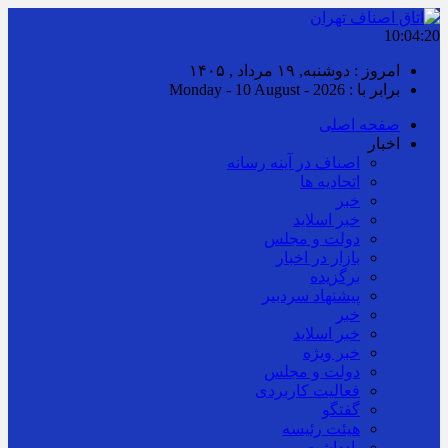
10:04:20
امروز : دوشنبه, ۱۹ مرداد , ۱۴۰۵
برابر با : Monday - 10 August - 2026
صفحه اصلی
اخبار
اصناف در آینه رسانه
اتحادیه ها
خبر
خبر اسلايد
دولت و مجلس
بازار در اخبار
برگزیده
پیشنهاد سردبیر
خبر
خبر اسلايد
خبر ویژه
دولت و مجلس
فعالیت کاربردی
گفتگو
هیئت رئیسه
یادداشت