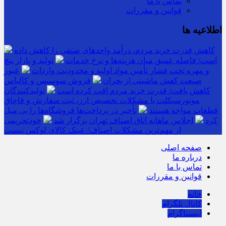
تماس با ما
قوانین و مقررات
اطلاعیه ها
کاهش قدرت خرید مردم، درآمد واحدهای صنفی را کاهش داده
است/ فاصله عمیق میان هزینه‌ها و نرخ خدمات
تولید و بازار پیچ
و مهره تحت فشار تأمین مواد اولیه و محدودیت واردات
عبور
صنعت کفش ماشینی از بحران
فروش سوسیس و کالباس
کاهش یافت/ قدرت خرید مردم افت کرده است
تولیدکنندگان
موتورسیکلت با مشکلات تخصیص ارز، ثبت سفارش و قاچاق
قطعات مواجه هستند
تأخیر در پرداخت‌ها فروشگاه‌ها را بی میل
کرد
اجلاس ماهانه اتاق اصناف تهران برگزار شد
خودتحریمی
از مهم‌ترین مشکلات اصناف/ عینک کالای لوکس نیست
صفحه اصلی
درباره ما
تماس با ما
قوانین و مقررات
خانه
کانال تلگرام
اینستاگرام