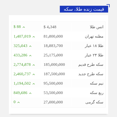
ضرورت بازنگری در شیوه‌های مالیات‌ستانی از اصناف در دوران
قیمت زنده طلا، سکه
رکود
$ 88
انس طلا
$ 4٫348
سرشماره «MALIAT» تنها مرجع رسمی ارسال پیامک‌های
سازمان امور مالیاتی
مظنه تهران
81٫800٫000
1٫407٫919
شایعه گرانی بنزین، قیمت خودروهای برقی را بالا برد
طلا ۱۸ عیار
18٫883٫700
325٫043
موکب جاماندگان اربعین اتاق اصناف تهران و اتحادیه های
صنفی برپا شد
طلا ۲۴ عیار
25٫175٫000
433٫286
سکه طرح قدیم
185٫000٫000
2٫774٫878
سکه طرح جدید
187٫500٫000
2٫460٫737
نیم سکه
95٫500٫000
1٫194٫502
ربع سکه
53٫500٫000
849٫686
0
سکه گرمی
27٫000٫000