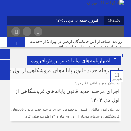
19:25:52
امروز : جمعه, ۱۶ مرداد , ۱۴۰۵
برابر با : Friday - 7 August - 2026
روایت اصناف از آیین جاماندگان اربعین در تهران؛ از «خدمت
عاشقانه» تا «بازآفرینی حال‌وهوای کربلا»
اظهارنامه‌های مالیات بر ارزش‌افزوده
نوسازی صنعت، ارتقای کیفیت و توسعه محصولات دوستدار
محیط‌زیست، مسیر آینده صنف
11
شهریور
سازمان امور مالیاتی اعلام کرد؛
مردم افزایش بی رویه قیمت اجاره‌بها را از چشم مشاوران
اجرای مرحله جدید قانون پایانه‌های فروشگاهی از
املاک می‌بینند؛ این در حالی است که ما در این موضوع
بی‌گناهیم
اول دی ۱۴۰۴
سازمان امور مالیاتی کشور درخصوص اجرای مرحله جدید قانون پایانه‌های
رکود صنعت منسوجات، سفارش‌های رنگرزی و چاپ پارچه را
فروشگاهی و سامانه مودیان از اول دی ماه ۱۴۰۴ اطلاعیه صادر کرد.
کاهش داده است